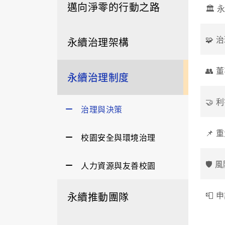
邁向淨零的行動之路
🏛️
🧩 治
永續治理架構
👥 
永續治理制度
🤝 
治理與決策
📌 重
校園安全與環境治理
🛡️ 
人力資源與友善校園
📮 申
永續推動團隊