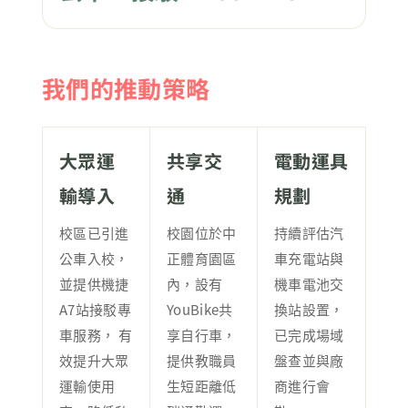
我們的推動策略
大眾運
共享交
電動運具
輸導入
通
規劃
校區已引進
校園位於中
持續評估汽
公車入校，
正體育園區
車充電站與
並提供機捷
內，設有
機車電池交
A7站接駁專
YouBike共
換站設置，
車服務， 有
享自行車，
已完成場域
效提升大眾
提供教職員
盤查並與廠
運輸使用
生短距離低
商進行會