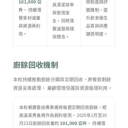
101,000 公
核制度與評
具清潔效率
升
， 持續落
鑑機制，提
與使用安
實食材減量
升飲食衛生
全，同時落
與資源再利
品質與供應
實減廢與環
用。
鏈透明度。
保理念。
廚餘回收機制
本校持續推動廚餘分類與定期回收，將餐飲剩餘
資源妥善處理， 兼顧環境保護與資源循環利用。
本校餐廳委由專業廠商每週定期回收廚餘，經
高溫蒸煮後再作為飼料使用。 2025年1月至10
月22日廚餘回收量約
101,000 公升
， 持續落