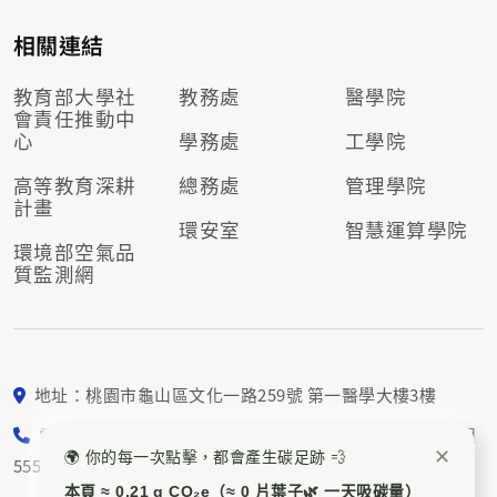
相關連結
教育部大學社
教務處
醫學院
會責任推動
中
心
學務處
工學院
高等教育深耕
總務處
管理學院
計畫
環安室
智慧運算學院
環境部空氣品
質監測網
地址：桃園市龜山區文化一路259號 第一醫學大樓3樓
電話： 03-211-8800 校園永續組5552、5553；社會責任組
✕
🌍 你的每一次點擊，都會產生碳足跡 💨
5554、5557
本頁 ≈ 0.21 g CO₂e（≈ 0 片葉子🌿 一天吸碳量）