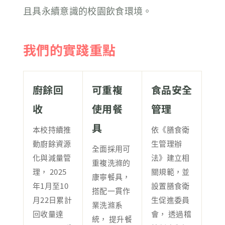
且具永續意識的校園飲食環境。
我們的實踐重點
廚餘回
可重複
食品安全
收
使用餐
管理
具
本校持續推
依《膳食衛
動廚餘資源
生管理辦
全面採用可
化與減量管
法》建立相
重複洗滌的
理， 2025
關規範，並
康寧餐具，
年1月至10
設置膳食衛
搭配一貫作
月22日累計
生促進委員
業洗滌系
回收量達
會， 透過稽
統， 提升餐