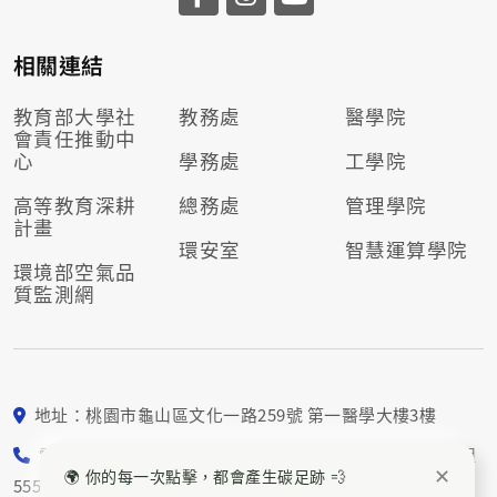
相關連結
教育部大學社
教務處
醫學院
會責任推動
中
心
學務處
工學院
高等教育深耕
總務處
管理學院
計畫
環安室
智慧運算學院
環境部空氣品
質監測網
地址：桃園市龜山區文化一路259號 第一醫學大樓3樓
電話： 03-211-8800 校園永續組5552、5553；社會責任組
✕
🌍 你的每一次點擊，都會產生碳足跡 💨
5554、5557