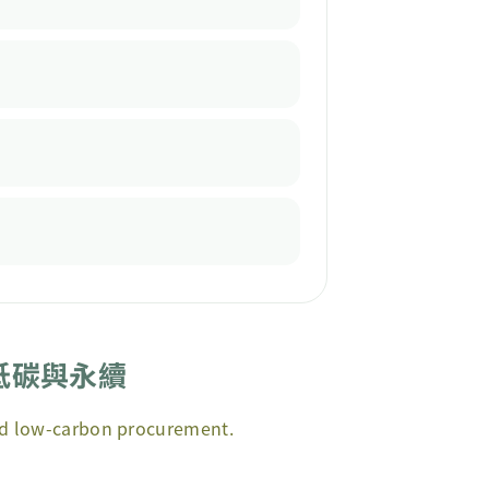
低碳與永續
and low-carbon procurement.