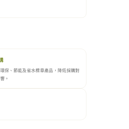
購
用環保、節能及省水標章產品，降低採購對
影響。