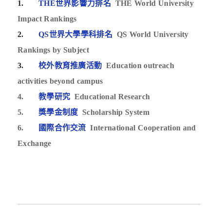
1.
THE世界影響力排名
THE World University
Impact Rankings
2.
QS世界大學學科排名
QS World University
Rankings by Subject
3.
校外教育推廣活動
Education outreach
activities beyond campus
4.
教學研究
Educational Research
5.
獎學金制度
Scholarship System
6.
國際合作交流
International Cooperation and
Exchange