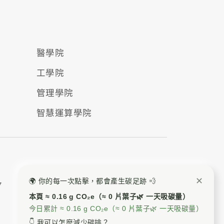
醫學院
工學院
管理學院
智慧運算學院
✕
🌍 你的每一次點擊，都會產生碳足跡 💨
7
本頁 ≈ 0.16 g CO₂e（≈ 0 片葉子🌿 一天吸碳量）
今日累計 ≈ 0.16 g CO₂e（≈ 0 片葉子🌿 一天吸碳量）
👇 我可以怎麼減少碳排？