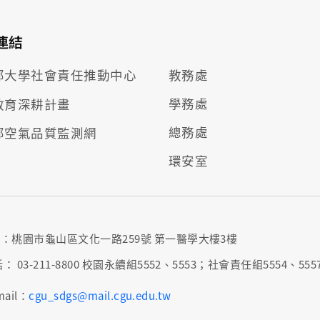
連結
部大學社會責任推動
中心
教務處
學務處
教育深耕計畫
總務處
部空氣品質監測網
環安室
：桃園市龜山區文化一路259號 第一醫學大樓3樓
： 03-211-8800 校園永續組5552、5553；社會責任組5554、555
mail：
cgu_sdgs@mail.cgu.edu.tw