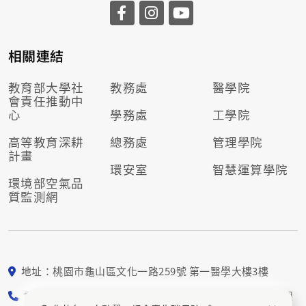
相關連結
教育部大學社
教務處
醫學院
會責任推動
中
心
學務處
工學院
高等教育深耕
總務處
管理學院
計畫
環安室
智慧運算學院
環境部空氣品
質監測網
地址：桃園市龜山區文化一路259號 第一醫學大樓3樓
電話： 03-211-8800 校園永續組5552、5553；社會責任組