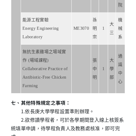
院
能源工程實驗
孫
機
大
Energy Engineering
ME3070
明
1
械
三
Laboratory
宗
系
無抗生素雞場之場域實
通
作 (場域課程)
張
大
識
Collaborative Practice of
中
1
學
中
Antibiotic-Free Chicken
明
部
心
Farming
七、其他特殊規定之事項：
1.依長庚大學學程設置準則辦理。
2.欲修讀學程者，可於各學期間登入線上核簽系
統填單申請，待學程負責人及教務處核准，即可完