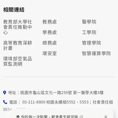
相關連結
教育部大學社
教務處
醫學院
會責任推動
中
心
學務處
工學院
高等教育深耕
總務處
管理學院
計畫
環安室
智慧運算學院
環境部空氣品
質監測網
地址：桃園市龜山區文化一路259號 第一醫學大樓3樓
電話： 03-211-8800 校園永續組5552、5553；社會責任組
5554、5557
✕
🌍 你的每一次點擊，都會產生碳足跡 💨