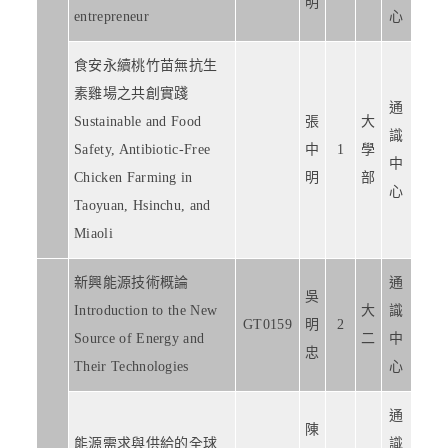
明
entrepreneur
心
食安永續桃竹苗無抗生
素雞場之共創實踐
通
Sustainable and Food
張
大
識
Safety, Antibiotic-Free
中
1
學
中
Chicken Farming in
明
部
心
Taoyuan, Hsinchu, and
Miaoli
新興能源技術概論
通
吳
Introduction to the New
大
識
GT0159
明
2
Source of Energy and
二
中
忠
Their Technologies
心
通
陳
能源需求與供給的全球
識