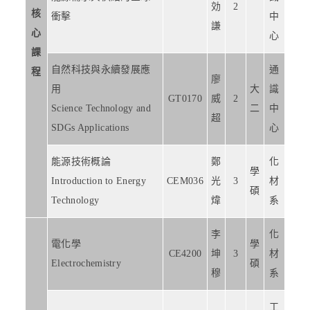
効
2
核
衝擊
中
謙
心
心
課
自然科技與永續發展應
通
程
廖
用
大
識
GT0170
威
2
Science Technology and
二
中
超
SDGs Applications
心
能源技術概論
鄭
化
學
Introduction to Energy
CEM036
光
3
材
碩
Technology
煒
系
李
化
電化學
學
CE4200
坤
3
材
Electrochemistry
碩
穆
系
工