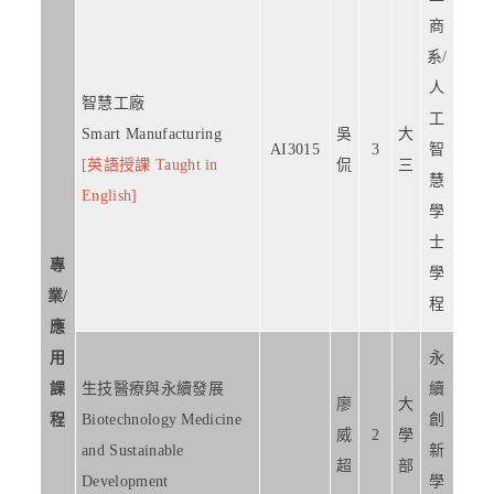
商
系/
人
智慧工廠
工
Smart Manufacturing
吳
大
AI3015
3
智
[英語授課 Taught in
侃
三
慧
English]
學
士
專
學
業/
程
應
用
永
課
生技醫療與永續發展
續
廖
大
程
Biotechnology Medicine
創
威
2
學
and Sustainable
新
超
部
Development
學