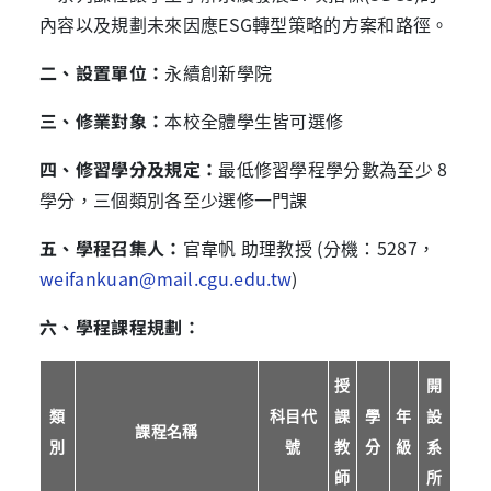
內容以及規劃未來因應ESG轉型策略的方案和路徑。
二、設置單位：
永續創新學院
三、修業對象：
本校全體學生皆可選修
四、修習學分及規定：
最低修習學程學分數為至少 8
學分，三個類別各至少選修一門課
五、學程召集人：
官韋帆 助理教授 (分機：5287，
weifankuan@mail.cgu.edu.tw
)
六、學程課程規劃：
授
開
類
科目代
課
學
年
設
課程名稱
別
號
教
分
級
系
師
所