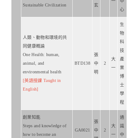
一
中
Sustainable Civilization
玄
心
生
物
人類、動物和環境的共
科
同健康概論
技
One Health: human,
張
大
產
animal, and
BTD138
中
2
一
業
environmental health
明
博
[英語授課 Taught in
士
English]
學
程
創業知能
通
張
Steps and knowledge of
大
識
GA0021
中
2
how to become an
一
中