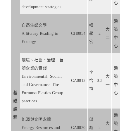
心
development strategies
通
自然生態文學
韓
大
識
A literary Reading in
GH0054
學
2
二
中
Ecology
宏
心
環境、社會、治理－台
塑企業的實踐
通
李
Environmental, Social,
大
識
GA0012
怡
0.3
and Governance: The
一
中
禛
基
Formosa Plastics Group
心
礎
practices
課
通
程
能源與文明永續
邱
大
識
Energy Resources and
GA0020
紹
2