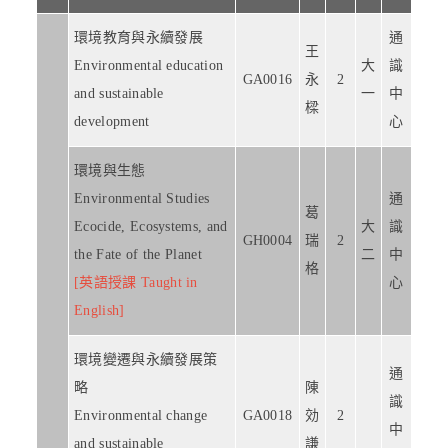
環境教育與永續發展
通
王
Environmental education
大
識
GA0016
永
2
and sustainable
一
中
樑
development
心
環境與生態
Environmental Studies
通
葛
Ecocide, Ecosystems, and
大
識
GH0004
瑞
2
the Fate of the Planet
二
中
格
[英語授課 Taught in
心
English]
環境變遷與永續發展策
通
略
陳
識
Environmental change
GA0018
効
2
中
and sustainable
謙