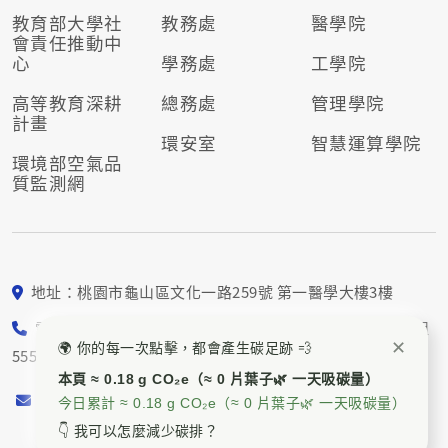
教育部大學社
教務處
醫學院
會責任推動
中
心
學務處
工學院
高等教育深耕
總務處
管理學院
計畫
環安室
智慧運算學院
環境部空氣品
質監測網
地址：桃園市龜山區文化一路259號 第一醫學大樓3樓
電話： 03-211-8800 校園永續組5552、5553；社會責任組
✕
🌍 你的每一次點擊，都會產生碳足跡 💨
5554、5557
本頁 ≈ 0.18 g CO₂e（≈ 0 片葉子🌿 一天吸碳量）
E-mail：
cgu_sdgs@mail.cgu.edu.tw
今日累計 ≈ 0.18 g CO₂e（≈ 0 片葉子🌿 一天吸碳量）
👇 我可以怎麼減少碳排？