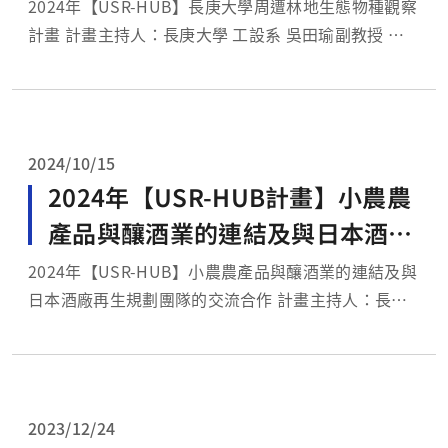
2024年【USR-HUB】長庚大學周遭林地生態物種觀察
計畫 計畫主持人：長庚大學 工設系 吳田瑜副教授 團
隊成員：長庚大學 通識中心 王光正教授
工商系 李怡禛副教授 計畫目...
2024/10/15
2024年【USR-HUB計畫】小農農
產品與釀酒業的連結及與日本酒廠
再生規劃團隊的交流合作
2024年【USR-HUB】小農農產品與釀酒業的連結及與
日本酒廠再生規劃團隊的交流合作 計畫主持人：長庚
大學 通識中心 何金龍教授 計畫目標： 推廣在地農產
品，結合釀酒產業，讓處於弱勢的農業能被更多人看
見。透過開發具特色的新產品，促進產業合作與永續發
展。並藉由課程與活...
2023/12/24