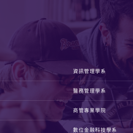
數位金融科技學系
國際健康管理學士學位
：桃園市龜山區文化一路259號 長庚大學管理大樓7樓
信箱：huilin@mail.cgu.edu.tw
絡人：許秘書
電話：(03)2118800 轉5401
傳真號碼：(03)2118212