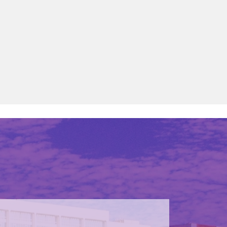
8,426
畢業生