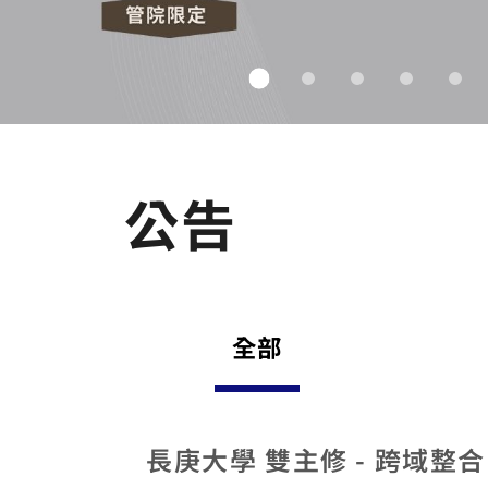
長庚大學 雙主修 - 跨域整
【活動訊息】 管理學院 雙主修
藝術金融權威梅建平 5/23 首度來台
(114-2入班宣傳)EMI