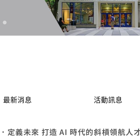
合．定義未來 打造 AI 時代的斜槓領航人
說明會 5/14、5/15、5/16
 長庚大學李書行促成蘇富比、佳士得巨頭首度同台對談
簡報與國際交流簡報下載