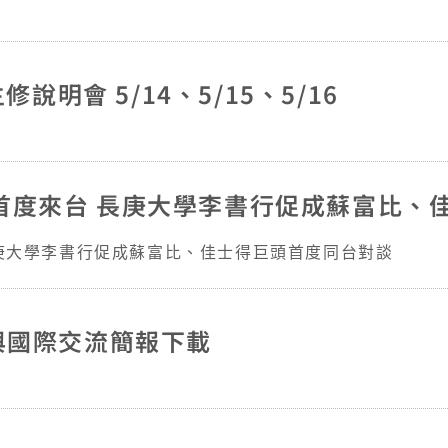
習小組」招募(至3/15申請截止)