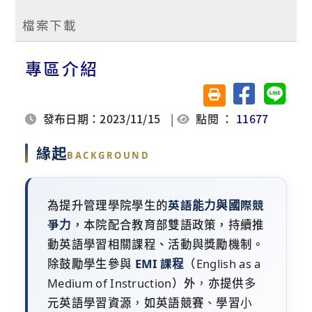
檔案下載
專區介紹
分享至臉書
分享至 
友善列印(另開視窗)
發布日期：2023/11/15
|
點閱 ：
11677
緣起
BACKGROUND
為提升管理學院學生的
英語能力與國際競
爭力
，本院配合教育部雙語政策，持續推
動英語學習相關課程、活動與獎勵機制。
除鼓勵學生參與
EMI 課程
（English as a
Medium of Instruction）外，亦提供多
元英語學習資源，如英語競賽、學習小