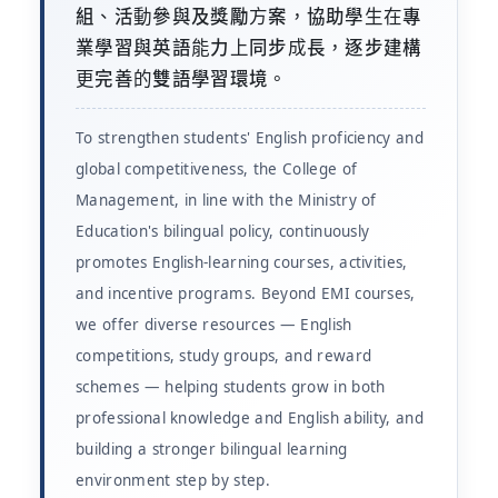
組、活動參與及獎勵方案，協助學生在專
業學習與英語能力上同步成長，逐步建構
更完善的雙語學習環境。
To strengthen students' English proficiency and
global competitiveness, the College of
Management, in line with the Ministry of
Education's bilingual policy, continuously
promotes English-learning courses, activities,
and incentive programs. Beyond EMI courses,
we offer diverse resources — English
competitions, study groups, and reward
schemes — helping students grow in both
professional knowledge and English ability, and
building a stronger bilingual learning
environment step by step.