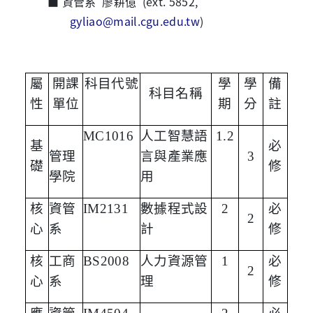
■
資管系
廖耕億
(ext. 5852,
gyliao@mail.cgu.edu.tw
)
屬
開課
科目代號
學
學
備
科目名稱
性
單位
期
分
註
MC1016
人工智慧語
1.2
基
必
管理
言與產業應
3
礎
修
學院
用
核
資管
IM2131
數據程式設
2
必
2
心
系
計
修
核
工商
BS2008
人力資源管
1
必
2
心
系
理
修