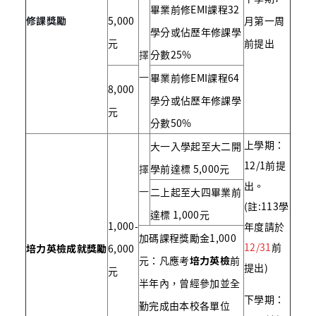
畢業前修EMI課程32
修課獎勵
5,000
月第一周
學分或佔歷年修課學
元
前提出
擇
分數25%
一
畢業前修EMI課程64
8,000
學分或佔歷年修課學
元
分數50%
上學期：
大一入學起至大二開
12/1前提
擇
學前達標 5,000元
出。
一
二上起至大四畢業前
(註:113學
達標 1,000元
1,000-
年度請於
加碼課程獎勵金1,000
12/31
前
培力英檢成就獎勵
6,000
元：凡應考
培力英檢
前
提出)
元
半年內，曾經參加並全
下學期：
勤完成由本校各單位