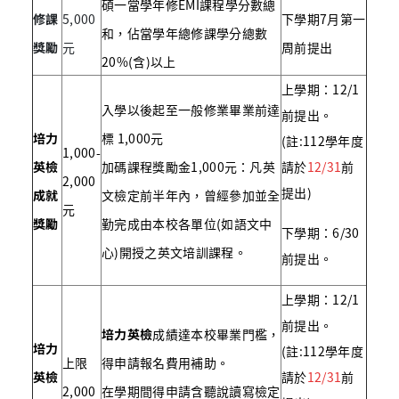
碩一當學年修EMI課程學分數總
修課
5,000
下學期7月第一
和，佔當學年總修課學分總數
獎勵
元
周前提出
20%(含)以上
上學期：12/1
入學以後起至一般修業畢業前達
前提出。
培力
標 1,000元
(註:112學年度
1,000-
英檢
加碼課程獎勵金1,000元：凡英
請於
12/31
前
2,000
提出)
成就
文檢定前半年內，曾經參加並全
元
獎勵
勤完成由本校各單位(如語文中
下學期：6/30
心)開授之英文培訓課程。
前提出。
上學期：12/1
前提出。
培力英檢
成績達本校畢業門檻，
培力
(註:112學年度
上限
得申請報名費用補助。
英檢
請於
12/31
前
2,000
在學期間得申請含聽說讀寫檢定