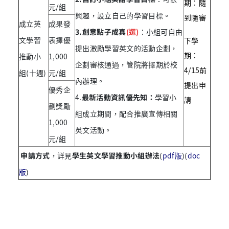
期：隨
元/組
興趣，設立自己的學習目標。
到隨審
成立英
成果發
3.創意點子成真
(選)
：小組可自由
文學習
表擇優
下學
提出激勵學習英文的活動企劃，
期：
推動小
1,000
企劃審核通過，管院將擇期於校
4/15前
組(十週)
元/組
內辦理。
提出申
優秀企
4.
最新活動資訊優先知
：
學習小
請
劃獎勵
組成立期間，配合推廣宣傳相關
1,000
英文活動。
元/組
申請方式
，詳見
學生英文學習推動小組辦法
(
pdf版
)(
doc
版
)