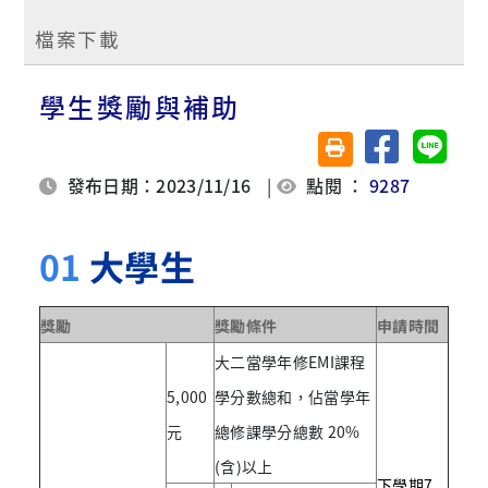
檔案下載
學生獎勵與補助
分享至臉書
分享至 
友善列印(另開視窗)
發布日期：2023/11/16
|
點閱 ：
9287
01
大學生
獎勵
獎勵條
件
申請時間
大二當學年修EMI課程
5,000
學分數總和，佔當學年
元
總修課學分總數 20%
(含)以上
下學期7