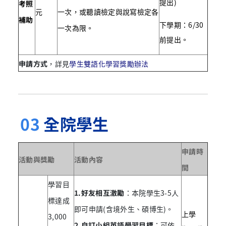
提出)
考照
元
一次，或聽讀檢定與說寫檢定各
補助
下學期：6/30
一次為限。
前提出。
申請方式
，詳見
學生雙語化學習獎勵辦法
03
全院學生
申請時
活動與獎勵
活動內容
間
學習目
1.好友相互激勵
：本院學生3-5人
標達成
即可申請(含境外生、碩博生)。
上學
3,000
2.自訂小組英語學習目標
：可依