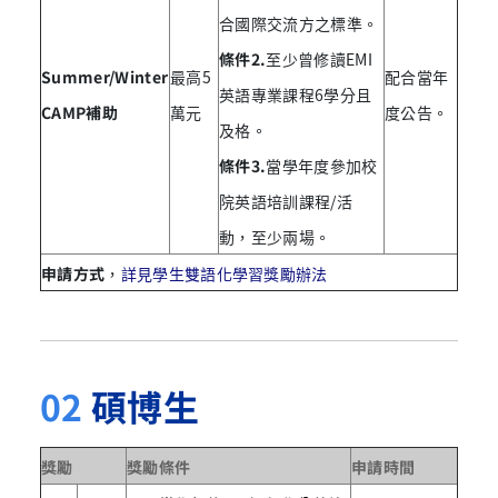
合國際交流方之標準。
條件2.
至少曾修讀EMI
Summer/Winter
最高5
配合當年
英語專業課程6學分且
CAMP補助
萬元
度公告。
及格。
條件3.
當學年度參加校
院英語培訓課程/活
動，至少兩場。
申請方式
，
詳見學生雙語化學習獎勵辦法
02
碩博生
獎勵
獎勵條
件
申請時間