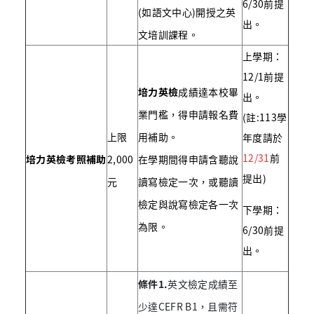
6/30前提
(如語文中心)開授之英
出。
文培訓課程。
上學期：
12/1前提
培力英檢
成績達本校畢
出。
業門檻，得申請報名費
(註:113學
上限
用補助。
年度請於
12/31
前
培力英檢
考照補助
2,000
在學期間得申請含聽說
提出)
元
讀寫檢定一次，或聽讀
檢定與說寫檢定各一次
下學期：
為限。
6/30前提
出。
條件1.
英文檢定成績至
少達CEFR B1，且需符