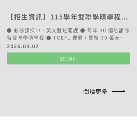
師--xxx(姓名)」。 4. 人事室林佳欣小姐聯絡資訊：
【招生資訊】115學年雙聯學碩學程3+2
+886-3-2118800分機5111。 五、收件截止日期：
2026/9/30。資料審查通過後另行安排面試時間。
● 必修課採中、英文雙班開課 ● 每年 30 個名額修
六、學系聯絡資訊 系所網址：https://www.cgu.e
習雙聯學碩學程 ● TOEFL 優異，臺幣 30 萬元獎
du.tw/ibm。 聯絡資訊：林憬愉秘書，電話：03-2
學金 每年提供 30 個名額 至結盟學校修習學碩學
118800 分機 5406。 七、相關福利： 1. 薪資比照
2026.03.02
程，合作院校包含： 美國 University of Wisconsi
公立大學計算。 2. 提供工作獎金：各級教師薪俸除
招生資訊
n-Milwaukee (企管、管理科學、工管)、Fordha
依教育部規定之外，每位教師依其研究，行政與服
m University (財金)、University of Colorado-
務等考核結果給予【工作獎金】。 3. 提供長庚醫院
Denver (商業分析) 及法國 NEOMA 商學院等。 符
研究獎勵金：研究表現績優且與長庚醫院合聘者，
合結盟學校入學及畢業資格者，可在 5 年修業期間
每年可申請【長庚醫院研究獎勵金】。 4. 可申請長
同時取得本校學士及國外大學碩士學位。 於大三結
庚醫院院內計劃。 5. 享有長庚員工福利（三節禮
閱讀更多
束前取得 TOEFL 100 分(含)以上、修滿 60 學分英
券、長庚醫院醫療優惠等）。
語授課課程並出國攻讀者，頒發 NT$300,000 獎學
金。 查看更多：雙聯學碩學程詳細說明 → 學生足跡
工商系林同學攝影於 UWM 校園實景 工商系廖同學
攝影於 UWM /* ====== 只作用在本區塊：用 #ib
m-apply115 做範圍隔離 ====== */ #ibm-apply