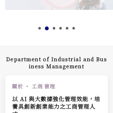
D
e
p
a
r
t
m
e
n
t
o
f
I
n
d
u
s
t
r
i
a
l
a
n
d
B
u
s
i
n
e
s
s
M
a
n
a
g
e
m
e
n
t
關於 ・ 工商 管理
以 AI 與大數據強化管理效能，培
養具創新創業能力之工商管理人