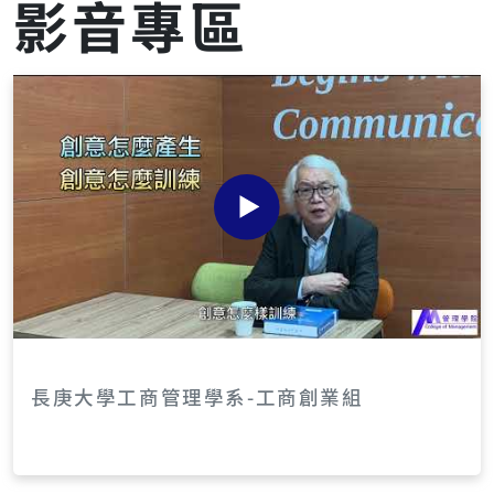
影音專區
115 *{ box-sizing:border-box; } #ibm-apply11
5 a{ color:inherit; } /* ✅ 手機「滿版利用左右空
間」：把區塊拉到 100vw，抵消外層容器的左右留
白 */ @media (max-width: 767px){ #ibm-appl
y115{ width:100vw !important; max-width:10
0vw !important; margin-left:calc(50% - 50v
w) !important; margin-right:calc(50% - 50v
w) !important; padding:10px 12px !importan
t; /* 仍保留一點安全邊界，避免貼邊 */ } /* 主卡片
在手機縮小內距，視覺更「滿」 */ #ibm-apply11
5 .ibm-maincard{ padding:14px 12px 12px !i
mportant; border-radius:12px !important; } }
/* 小型導覽膠囊 */ #ibm-apply115 .jumpbar{ d
isplay:flex; flex-wrap:wrap; gap:8px; margin-
top:10px; } #ibm-apply115 .jumpbtn{ displa
長庚大學工商管理學系-工商創業組
y:inline-block; padding:6px 12px; border-rad
ius:999px; border:1px solid #e9d5ff; backgro
und:#faf5ff; color:#6b21a8; font-weight:800;
font-size:0.9rem; text-decoration:none; } /*