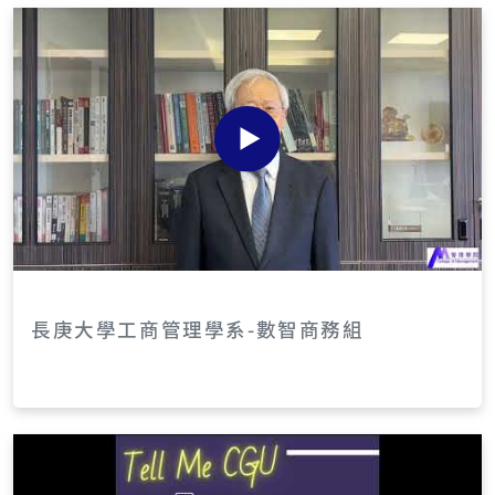
招生分組：手機卡片、桌機三欄 */ #ibm-apply11
5 .group-grid{ display:grid; grid-template-co
lumns:1fr; gap:10px; } #ibm-apply115 .group
-card{ border:1px solid #eee; border-radius:
10px; padding:12px; background:#fafafa; } #i
bm-apply115 .group-title{ font-weight:900; c
olor:#111; margin-bottom:6px; font-size:1.0
5rem; } #ibm-apply115 .group-row{ margin-b
ottom:6px; font-size:0.95rem; color:#444; } #
ibm-apply115 .group-label{ font-weight:800;
color:#333; } #ibm-apply115 .group-link{ col
or:#6b21a8; font-weight:900; text-decoratio
長庚大學工商管理學系-數智商務組
n:none; } @media(min-width:768px){ #ibm-a
pply115 .group-grid{ grid-template-column
s:1fr 1fr 1fr; } } /* 差異比較：桌機表格、手機卡片
*/ #ibm-apply115 .cmp-tablewrap{ border:1
px solid #f1f1f1; border-radius:10px; overflo
w:hidden; } #ibm-apply115 table{ width:10
0%; border-collapse:collapse; } #ibm-apply1