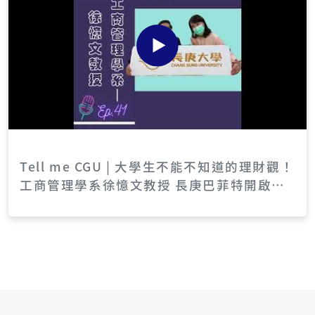
15 th, #ibm-apply115 td{ padding:10px 12px;
border-bottom:1px solid #f3f3f3; text-align:l
eft; } #ibm-apply115 thead tr{ background:#f
afafa; } #ibm-apply115 .cmp-cards{ display:g
rid; grid-template-columns:1fr; gap:10px; } #
ibm-apply115 .cmp-card{ border:1px solid #
eee; border-radius:10px; padding:12px; back
ground:#fff; } #ibm-apply115 .cmp-item{ fon
t-weight:900; color:#111; margin-bottom:6p
x; } #ibm-apply115 .cmp-line{ color:#555; fo
Tell me CGU | 大學生不能不知道的理財觀！
nt-size:0.95rem; margin-bottom:4px; } /* 手
工商管理學系徐憶文教授 長庚巴菲特開啟你
機：隱藏表格、顯示卡片；桌機相反 */ #ibm-appl
財富自由的大門
y115 .only-desktop{ display:none; } #ibm-ap
ply115 .only-mobile{ display:block; } @medi
a(min-width:768px){ #ibm-apply115 .only-de
sktop{ display:block; } #ibm-apply115 .only-
mobile{ display:none; } } /* FAQ */ #ibm-appl
y115 details{ border:1px solid #f1f1f1; borde