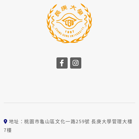
r-radius:10px; padding:10px 12px; backgrou
nd:#fafafa; margin-bottom:10px; } #ibm-appl
y115 summary{ cursor:pointer; font-weight:9
00; color:#333; }
地址：桃園市龜山區文化一路259號 長庚大學管理大樓
7樓