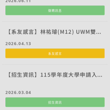
專長領域 教授的課程與領域 名額 數位行銷 數位行
徵聘訊息
銷、網路行銷、平台策略、及 AI 在行銷管理應用，
等相關領域。 專任1名 兼任1名 財務、會計 中級會
計學、成本及管理會計、商業分析、資料科學、及
AI 在財務會計應用，等財務、會計相關領域。 專任
【系友感言】林祐璿(M12) UWM雙聯學位心得分享
1名 兼任1名 四、檢附申請資料： 請檢附以下資
料，並依序合併為單一個PDF完整的電子檔，請勿
2026.04.13
缺漏。 1. 履歷表：含學歷、經歷、現職、專長領
域。 2. 五年內研究成果目錄：含期刊論文 (請註明
系友感言
是否為SCI期刊及Impact Factor)、參與或主持之
研究計畫 (註明經費補助單位)、專利。 3. 博士學位
證書 (彩色影像)。 4. 大學及研究所成績單 (彩色影
【招生資訊】115學年度大學申請入學招生說明
像)。 5. 未來研究計畫 (至多3頁)。 6. 教學計畫：
可教授課程及授課規劃 (至多3頁)。 7. 其他有利審
查資料。 【注意】： 1. 上述資料需合併成為一個P
2026.03.04
DF檔。 2. 於115年9月30日前以電子郵件寄至本校
人事室林佳欣小姐信箱：chiahsin@mail.cgu.ed
招生資訊
u.tw。推薦信可由推薦者自行郵寄至人事室承辦
人。 3. 信件標題為「應徵長庚大學工商系專任教