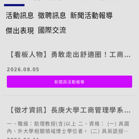
活動訊息
徵聘訊息
新聞活動報導
傑出表現
國際交流
【看板人物】勇敢走出舒適圈！工商系碩士班侯玫君的法國雙聯學位探索之旅
2026.08.05
新聞與活動報導
【徵才資訊】長庚大學工商管理學系誠徵專任教師2名、兼任教師2名
一、職級：助理教授(含)以上 二、資格： (一) 具國
內、外大學相關領域博士學位者。 (二) 具英語授課
能力。 三、專長領域、教授的課程與領域及名額：
2026.06.11