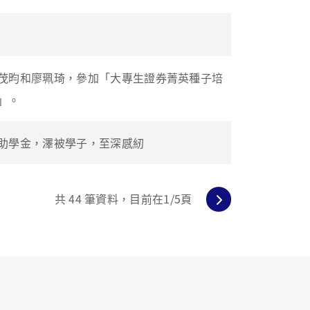
茂昀和廖珮琦，參加「大專生證券菁英種子培
」。
助學金，澤被學子，至深感紉
共
44
筆資料，目前在
1
/5頁