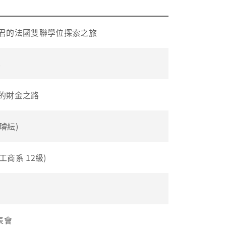
君的法國雙聯學位探索之旅
享
的財金之路
璿紜)
商系 12級)
表會