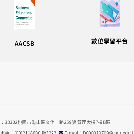
數位學習平台
AACSB
址：33302桃園市龜山區文化一路259號 管理大樓7樓B區
電話：(03)2118800 轉3223
E-mail：D000019709@cgu.edu.