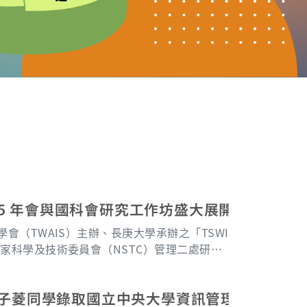
2025 年會與國科會研究工作坊盛大展開，聚焦 A
（TWAIS）主辦、長庚大學承辦之「TSWI
「國家科學及技術委員會（NSTC）管理二處研究
25 年 7 月 2 日至 3 日在桃園市長庚大學隆重
坊共吸引超過150位學者與博士生的參與。主
黃子菱同學錄取國立中央大學資訊管理學系助理
慧與新技術對人類的影響與應用，涵蓋多個與