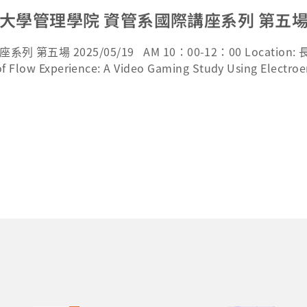
庚大學管理學院 資管系國際講座系列 第五
第五場 2025/05/19 AM 10：00-12：00 Location
of Flow Experience: A Video Gaming Study Using Electr
C of JDM; Fellow, Association for Information Systems) P
men Tech Leaders Award 2024 - https://asiawomentech.c
教授