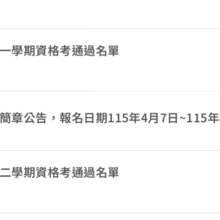
視角，並攜手推
力。 此外，Alan Dennis教授研究探討「名人即服務」(Celebr
ity-as-a-S
變。Dennis
第一學期資格考通過名單
如何將這種影響
吸引力和參與度的對話空間。 ▲Mo
r 教授演講
講剪 TSWIM不僅是論文發表的舞台，更是推動研究深耕、連
結國際資源的重要
章公告，報名日期115年4月7日~115年
與政策實踐間的
者帶來前沿知識
資訊系統研究在
力。
第二學期資格考通過名單