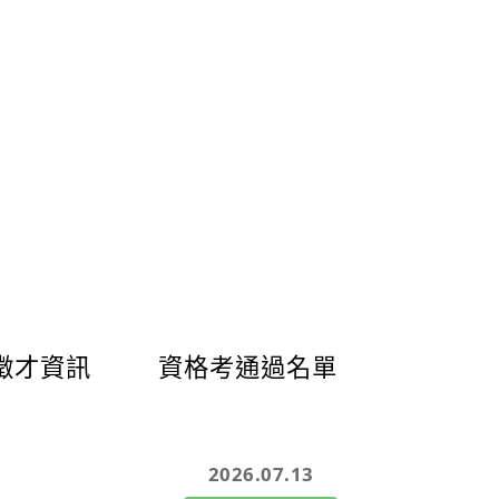
系統相關的前沿議題。廣邀國內外資訊系統領
期刊編輯與研究人員共襄盛舉，分享最新研究
人工智慧在商業、社會及技術領域的應用與挑
ker教授探討在當代的數位現象，具有高度複雜性和多
，單一研究方法難以充分捕捉其全貌。因此，S
者採用結合多種方法的系統化研究策略，以有系統
量、質性或設計科學等多種方法，以提升研究
Susan Brown 教授探討在傳統聚焦於節能減碳的
以應對當前複雜的永續挑戰，研究視角必須擴展
。Brown 教授強調資訊系統在促進環境、社
線的系統性變革中扮演關鍵角色。 ▲
eek Sarker教授演講剪影 ▲Su
徵才資訊
資格考通過名單
a Tarafdar 教授則深
 the Association for Information Syste
）的歷史傳承與未來發展。作為現任JAIS主編，T
授回顧了JAIS自創刊以來在資訊系統領域的重要學
2026.07.13
她鼓勵學術社群持續創新研究型態、融合實務