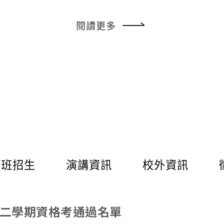
人工智慧及資訊
域的頂尖學者、
閱讀更多
成果，深入探討
戰。 ▲大合照 美國維吉尼亞大學麥金太爾商學院的Supra
teek Sar
樣性。研究發現
arker鼓勵學
地選擇與整合定
的深度與價值。 美國亞利桑那大學資管系主任、MIS Quart
erly 總編輯 
綠色IT已不足
至「數位永續性」
會與經濟三重底
Suprat
士班招生
演講資訊
校外資訊
san Brown 教授演講剪影 Monideep
入探討《Journal of
ms》（JAIS
第二學期資格考通過名單
arafdar教
術貢獻與演進。