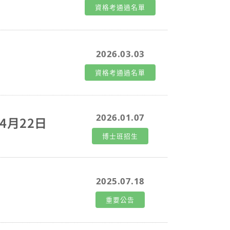
資格考通過名單
動資訊管理系統學界在全球舞台上更有影響
ervice)的新興概念如何為公共傳播帶來革命性改
分析了名人影響力在數位平台上的運作機制，以及
2026.03.03
力有策略地整合到公共服務傳播中，創造更具
nideepa Tarafda
資格考通過名單
剪影 ▲Alan Dennis 教授演
推手。全面展現 AI 與資訊科技在學術、社會
2026.01.07
4月22日
深度連結與未來展望。此次工作坊不僅為與會
，也強化了台灣學界與國際社群的連結，展現
博士班招生
面對未來數位轉型與社會責任上的關鍵影響
2025.07.18
重要公告