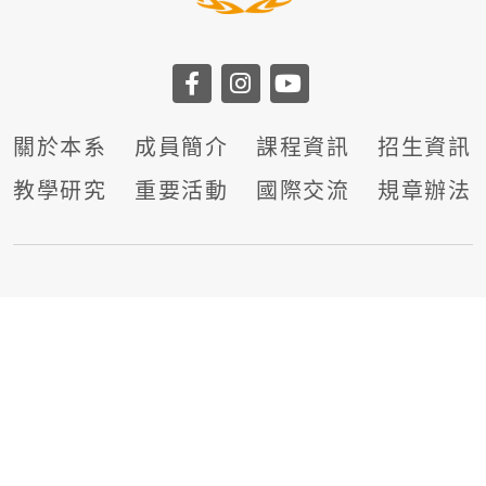
關於本系
成員簡介
課程資訊
招生資訊
教學研究
重要活動
國際交流
規章辦法
單位位置：長庚大學管理大樓6樓B區
電子信箱：
yellow@mail.cgu.edu.tw
聯絡電話：(03)2118800 轉5271
聯絡人：葉
秘書