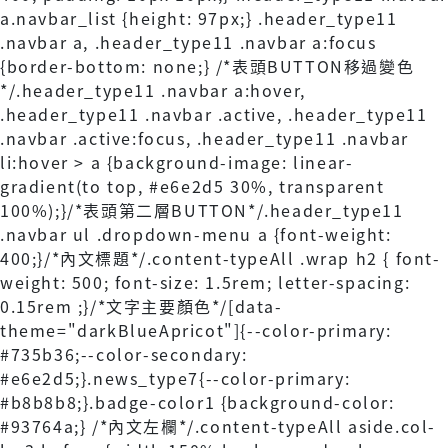
a.navbar_list {height: 97px;} .header_type11
.navbar a, .header_type11 .navbar a:focus
{border-bottom: none;} /*表頭BUTTON移過變色
*/.header_type11 .navbar a:hover,
.header_type11 .navbar .active, .header_type11
.navbar .active:focus, .header_type11 .navbar
li:hover > a {background-image: linear-
gradient(to top, #e6e2d5 30%, transparent
100%);}/*表頭第二層BUTTON*/.header_type11
.navbar ul .dropdown-menu a {font-weight:
400;}/*內文標題*/.content-typeAll .wrap h2 { font-
weight: 500; font-size: 1.5rem; letter-spacing:
0.15rem ;}/*文字主要顏色*/[data-
theme="darkBlueApricot"]{--color-primary:
#735b36;--color-secondary:
#e6e2d5;}.news_type7{--color-primary:
#b8b8b8;}.badge-color1 {background-color:
#93764a;} /*內文左欄*/.content-typeAll aside.col-