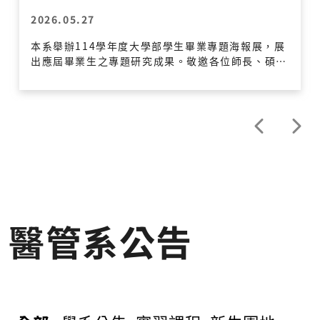
2026.05.27
本系舉辦114學年度大學部學生畢業專題海報展，展
出應屆畢業生之專題研究成果。敬邀各位師長、碩士
班同學及大學部各年級同學蒞臨參觀指導，並參與優
秀海報票選。 【海報展示資訊】 展示時間： 2026
年5月27日(三)下午 至 5月30日(六)畢業典禮結束止
展示地點： 管理大樓 6 樓 醫管系走道 【票選與頒獎
活動日程】2026年5月29日(五) 9:30 - 10:00
｜ 簽到並領取選票 10:00 - 11:30 ｜ 專題交流
與票選時間（11:30 選票收件截止） 12:00 - 1
3:00 ｜ 畢業生餐敘 13:00 - 14:00 ｜ 優秀海報
頒獎典禮（地點：醫管系大會議室）
醫管系公告