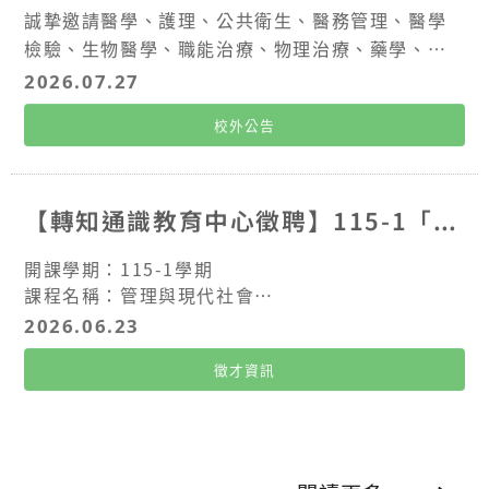
誠摯邀請醫學、護理、公共衛生、醫務管理、醫學
檢驗、生物醫學、職能治療、物理治療、藥學、生
物科技、生命科學及其他醫療健康相關領域學生組
2026.07.27
隊參與，結合臨床專業與AI應用能力，透過真實企
校外公告
業命題，共同探索智慧醫療與智慧製藥的創新解決
方案。
【轉知通識教育中心徵聘】115-1「管理與現代社會」課程教學助理 (TA)
開課學期：115-1學期
課程名稱：管理與現代社會
開課單位：通識教育中心
2026.06.23
上課時間：週一 13:10-16:00 及 週二 13:10-16:0
徵才資訊
0