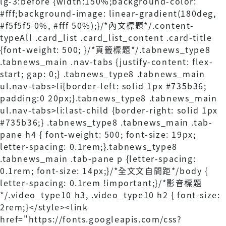
lg-3:before {width:150%;background-color:
#fff;background-image: linear-gradient(180deg,
#f5f5f5 0%, #fff 50%);}/*內文標題*/.content-
typeAll .card_list .card_list_content .card-title
{font-weight: 500; }/*頁籤標題*/.tabnews_type8
.tabnews_main .nav-tabs {justify-content: flex-
start; gap: 0;} .tabnews_type8 .tabnews_main
ul.nav-tabs>li{border-left: solid 1px #735b36;
padding:0 20px;}.tabnews_type8 .tabnews_main
ul.nav-tabs>li:last-child {border-right: solid 1px
#735b36;} .tabnews_type8 .tabnews_main .tab-
pane h4 { font-weight: 500; font-size: 19px;
letter-spacing: 0.1rem;}.tabnews_type8
.tabnews_main .tab-pane p {letter-spacing:
0.1rem; font-size: 14px;}/*全文文自間距*/body {
letter-spacing: 0.1rem !important;}/*影音標題
*/.video_type10 h3, .video_type10 h2 { font-size:
2rem;}</style>
<link
href="https://fonts.googleapis.com/css?