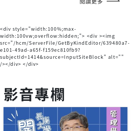
閱讀更多
<div style="width:100%;max-
width:100vw;overflow:hidden;"> <div ><img
src="/hcm/ServerFile/GetByKindEditor/639480a7-
e101-49ad-a65f-f159ec810fb9?
subjectId=1414&source=InputSiteBlock" alt=""
/></div> </div>
影音專欄