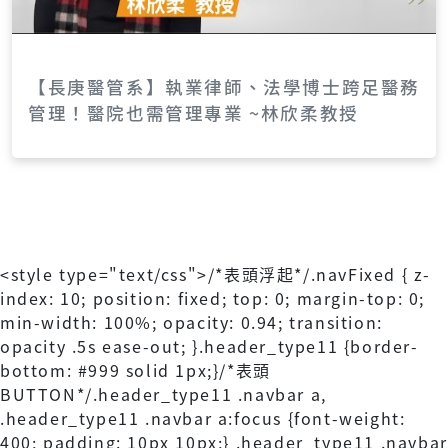
【長庚醫管系】執業律師、法學博士跨足醫務
管理！醫院也需管理專業 ~林欣柔教授
<style type="text/css">/*表頭浮起*/.navFixed { z-
index: 10; position: fixed; top: 0; margin-top: 0;
min-width: 100%; opacity: 0.94; transition:
opacity .5s ease-out; }.header_type11 {border-
bottom: #999 solid 1px;}/*表頭
BUTTON*/.header_type11 .navbar a,
.header_type11 .navbar a:focus {font-weight:
400; padding: 10px 10px;} .header_type11 .navbar