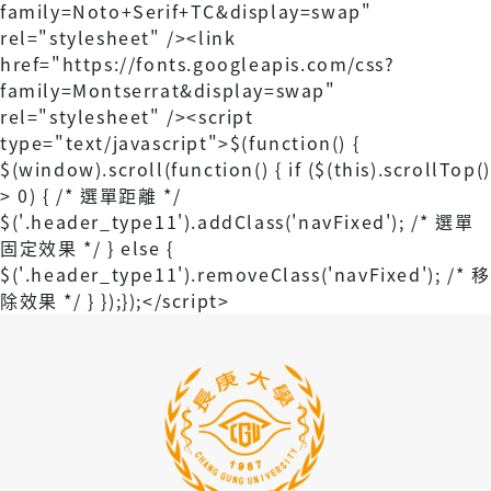
family=Noto+Serif+TC&display=swap"
rel="stylesheet" /><link
href="https://fonts.googleapis.com/css?
family=Montserrat&display=swap"
rel="stylesheet" />
<script
type="text/javascript">$(function() {
$(window).scroll(function() { if ($(this).scrollTop()
> 0) { /* 選單距離 */
$('.header_type11').addClass('navFixed'); /* 選單
固定效果 */ } else {
$('.header_type11').removeClass('navFixed'); /* 移
除效果 */ } });});</script>