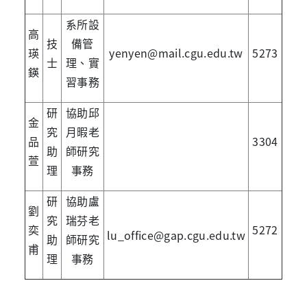
系所設
高
技
備管
瑛
yenyen@mail.cgu.edu.tw
5273
士
理、實
鍈
習事務
研
協助邱
金
究
月暇老
品
3304
助
師研究
萱
理
事務
研
協助盧
劉
究
瑞芬老
奕
5272
lu_office@gap.cgu.edu.tw
助
師研究
甫
理
事務