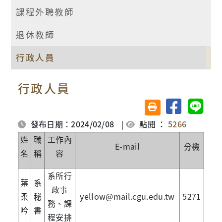
課程外聘教師
退休教師
行政人員
行政人員
分享至臉書
分享至 
友善列印(另開視窗)
發布日期：2024/02/08
|
點閱 ：
5266
姓
職
工作內
E-mail
分機
名
稱
容
系所行
葉
系
政事
柔
秘
yellow@mail.cgu.edu.tw
5271
務、課
吟
書
程安排