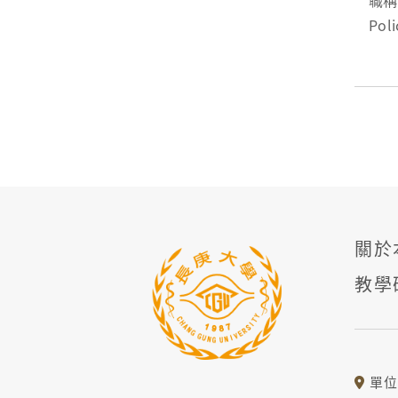
職稱：
Poli
專長
關於
教學
單