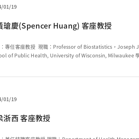
4/01/19
黃瑲慶(Spencer Huang) 客座教授
專任客座教授 現職：Professor of Biostatistics，Joseph J. 
ol of Public Health, University of Wisconsin, Milwaukee
tatistics, Un...
4/01/19
梁浙西 客座教授