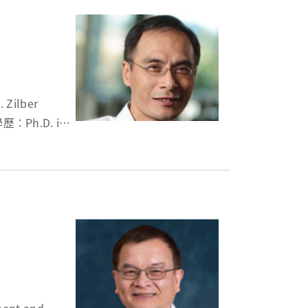
Zilber
 學歷：Ph.D. in