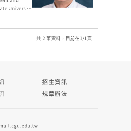
nt and
ate University
共
2
筆資料，目前在
1
/1頁
訊
招生資訊
流
規章辦法
il.cgu.edu.tw