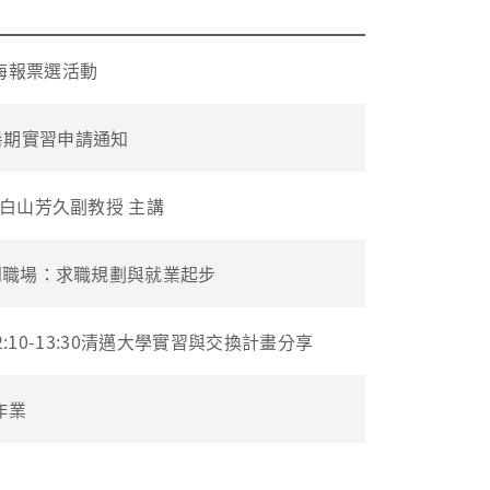
海報票選活動
年暑期實習申請通知
大學/白山芳久副教授 主講
0 大學到職場：求職規劃與就業起步
) 中午12:10-13:30清邁大學實習與交換計畫分享
作業