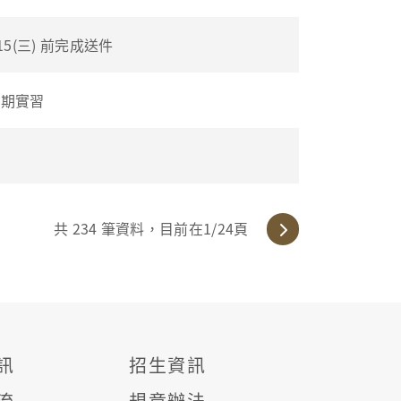
5(三) 前完成送件
暑期實習
共
234
筆資料，目前在
1
/24頁
訊
招生資訊
流
規章辦法