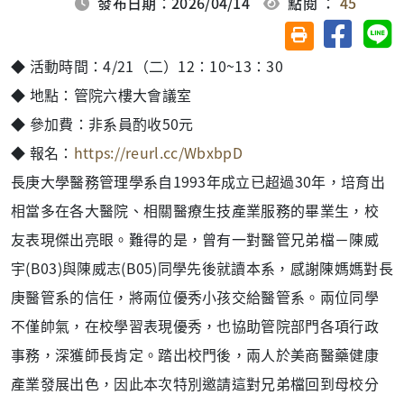
發布日期：2026/04/14
點閱 ：
45
分享至臉
分
友善列印(另開視
◆ 活動時間：4/21（二）12：10~13：30
◆ 地點：管院六樓大會議室
◆ 參加費：非系員酌收50元
◆ 報名：
https://reurl.cc/WbxbpD
長庚大學醫務管理學系自1993年成立已超過30年，培育出
相當多在各大醫院、相關醫療生技產業服務的畢業生，校
友表現傑出亮眼。難得的是，曾有一對醫管兄弟檔－陳威
宇(B03)與陳威志(B05)同學先後就讀本系，感謝陳媽媽對長
庚醫管系的信任，將兩位優秀小孩交給醫管系。兩位同學
不僅帥氣，在校學習表現優秀，也協助管院部門各項行政
事務，深獲師長肯定。踏出校門後，兩人於美商醫藥健康
產業發展出色，因此本次特別邀請這對兄弟檔回到母校分