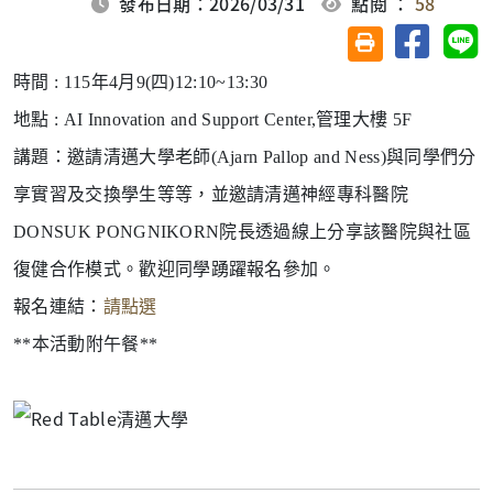
發布日期：2026/03/31
點閱 ：
58
分享至臉
分
友善列印(另開視
時間 : 115年4月9(四)12:10~13:30
地點 : AI Innovation and Support Center,管理大樓 5F
講題：
邀請清邁大學老師(Ajarn Pallop and Ness)與同學們分
享實習及交換學生等等，並邀請清邁神經專科醫院
DONSUK PONGNIKORN院長透過線上分享該醫院與社區
復健合作模式。歡迎同學踴躍報名參加。
報名連結：
請點選
**本活動附午餐**