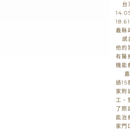
台灣
14
18
義縣
感謝
他的
有醫
機能
嘉義
過1
家附
工、
了照
能治
家門