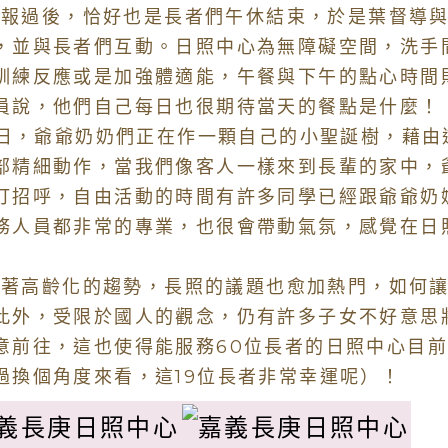
過後，恰好也是長者們午休結束，於是葉督導與
，並與長者們互動。日照中心為無障礙空間，洗手
訓練反應或是加強體適能，午餐與下午的點心時間
員說，他們自己每日也很期待當天的餐點是什麼！
，爺爺奶奶們正在作一顆自己的小聖誕樹，藉由
部精細動作，當我們像客人一樣來到長輩的家中，
打招呼，自由活動的時間有許多同學已經跟爺爺奶
務人員都非常的專業，也很會帶動氣氛，感覺在日
高齡化的趨勢，長照的議題也愈加熱門，如何讓
此外，受限於國人的觀念，仍有許多子女不好意思
意前往，這也使得能服務60位長者的日照中心目前
過換個角度來看，這19位長者非常幸運呢）！