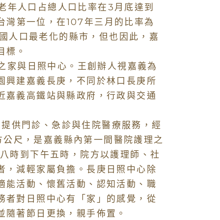
老年人口占總人口比率在3月底達到
居台灣第一位，在107年三月的比率為
全國人口最老化的縣市，但也因此，嘉
目標。
之家與日照中心。王創辦人視嘉義為
園興建嘉義長庚，不同於林口長庚所
近嘉義高鐵站與縣政府，行政與交通
提供門診、急診與住院醫療服務，經
平方公尺，是嘉義縣內第一間醫院護理之
上八時到下午五時，院方以護理師、社
者，減輕家屬負擔。長庚日照中心除
適能活動、懷舊活動、認知活動、職
務者對日照中心有「家」的感覺，從
並隨著節日更換，親手佈置。