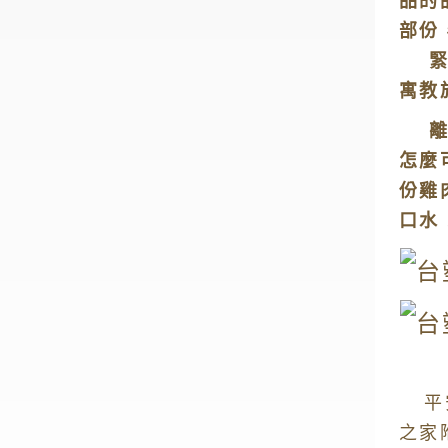
品的
部份
緊接
寓教
離開
怎麼
份雞
口水
平
之家