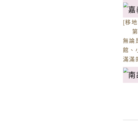
[移
第二
無論
館、
滿