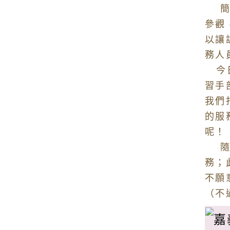
簡報
參觀
以讓
務人
今日
習手
我們
的服
呢！
隨著
務；
不願
（不