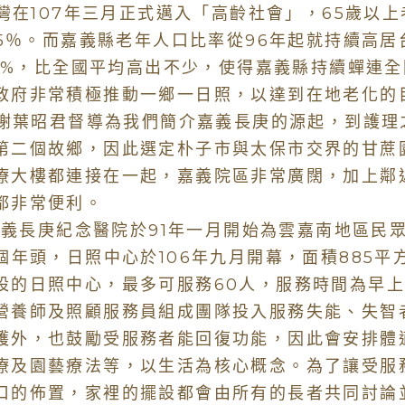
在107年三月正式邁入「高齡社會」，65歲以上
.05％。而嘉義縣老年人口比率從96年起就持續高
.61%，比全國平均高出不少，使得嘉義縣持續蟬連
政府非常積極推動一鄉一日照，以達到在地老化的
葉昭君督導為我們簡介嘉義長庚的源起，到護理
第二個故鄉，因此選定朴子市與太保市交界的甘蔗
療大樓都連接在一起，嘉義院區非常廣闊，加上鄰
都非常便利。
長庚紀念醫院於91年一月開始為雲嘉南地區民眾
5個年頭，日照中心於106年九月開幕，面積885
設的日照中心，最多可服務60人，服務時間為早
營養師及照顧服務員組成團隊投入服務失能、失智
護外，也鼓勵受服務者能回復功能，因此會安排體
療及園藝療法等，以生活為核心概念。為了讓受服
口的佈置，家裡的擺設都會由所有的長者共同討論