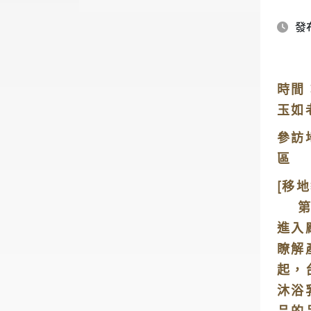
發布
時
玉如
參訪
區
[移地
第一
進入
瞭解
起，
沐浴