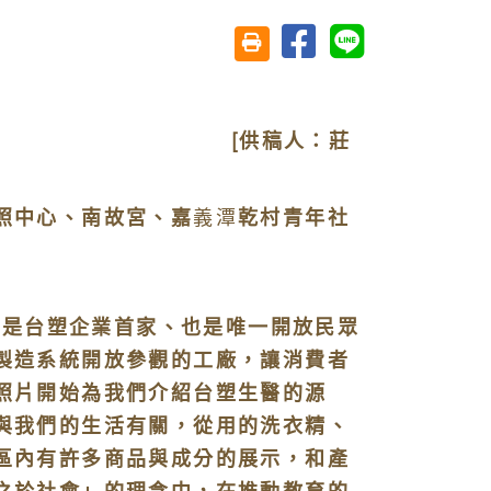
分享至臉書
分享至 Line
友善列印(另開視窗)
12月25日 [供稿人：莊
照中心、南故宮、嘉
義潭
乾村青年社
是台塑企業首家、也是唯一開放民眾
製造系統開放參觀的工廠，讓消費者
照片開始為我們介紹台塑生醫的源
與我們的生活有關，從用的洗衣精、
區內有許多商品與成分的展示，和產