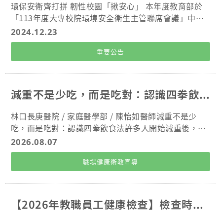
院告知需檢查項目) ※若為游離輻射、甲醛作業
環保安衛齊打拼 韌性校園「揪安心」 本年度教育部於
等特殊健康危害作業，請詳見附表十，依法規規定進行
「113年度大專校院環境安全衛生主管聯席會議」中，
特殊作業體格檢查。 (1)作業經歷、既往病
特別表揚了5位在環境安全衛生業務領域表現卓越的資
2024.12.23
史、生活習慣及自覺症狀之調查。(勞工一般體格及健康
深主管。 其中，本校環安室主任吳明忠教授榮獲殊榮！
檢查紀錄表)。 (2)身高、體重、腰圍、視力、
重要公告
教育部在肯定這些資深主管多年來貢獻的同時，也期勉
辨色力 、聽力、血壓與身體各系統或部位 之身體檢查
各校持續深化環境保護與安全衛生工作，打造韌性校
及問診。 (3)胸部Ｘ光（大片）攝影檢查。
園，讓全體師生能在安心、安全的環境中學習與工作。
(4)尿蛋白及尿潛血之檢查。 (5)血色素及
吳明忠主任多年來的辛勤付出，他致力於推動各項環
減重不是少吃，而是吃對：認識四拳飲食法
白血球數檢查。 (6)血糖、血清丙胺酸轉胺酶
保、安衛與消防政策，成功營造安全、健康、友善的校
(ALT)、 肌酸酐(creatinine)、膽固醇、三 酸甘油酯、高
園環境，具體成果包括： 於107年度榮獲「大專校院校
林口長庚醫院 / 家庭醫學部 / 陳怡如醫師減重不是少
密度脂蛋白膽固醇之檢查。 4. 若能提出符合本校
園環境管理現況調查與執行成效檢核」特優學校殊榮。
吃，而是吃對：認識四拳飲食法許多人開始減重後，第
規定且未逾到職日前六個月(含)之檢查紀錄(須為認可醫
提升教職員工的健康意識與安全保障。 於112年度獲桃
一個念頭就是「少吃一點」，甚至不吃澱粉、不吃晚
2026.08.07
療機構)，得免實施已完成之體檢項目。 (三) 體格檢
園市頒發「空氣品質改善（室內空氣品質場所）」獎
餐，或整餐只吃燙青菜。體重可能短暫下降，卻也容易
查後： 1. 將完成之體檢報告正本及體檢須知單
項。 展望未來，長庚大學將持續精進環境保護、安全衛
職場健康衛教宣導
出現飢餓、疲倦、肌肉流失，最後因為難以長期維持而
(簽名)交至環安室，取得收件證明後得至人事室進行報
生與永續發展工作，致力於為全體教職員工打造零災害
復胖。 健康減重的重點不是挨餓，而是建立一套能夠持
到手續。 2. 體格檢查結果經環安室職醫(護)判斷
的健康職場，並提供安心、安全的校園環境，朝向永續
續執行的飲食方式。國民健康署建議，減重期間仍應均
工作分派合適性，掃描存檔後由校內內部信封寄還本
發展的目標邁進。
衡攝取六大類食物，不需要完全戒除碳水化合物，而是
【2026年教職員工健康檢查】檢查時程及相關事項說明
人。 (若超過2週未收到請務必盡速告知，以利
選擇適當的種類與份量。 什麼是四拳飲食法？ 「四拳
查詢) 三、如有新進人員體格檢查相關問題，請洽環安