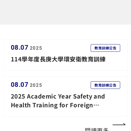
貯存：實驗室自行尋找合適大小及材質堅硬之容器存
放，以免人員被針頭、銳物扎傷。 尖銳廢棄物置放原
則： 1. 實驗室產出之固體廢棄物應先蒐集於堅硬容器內
存放於實驗室妥善處理避免人員碰觸。 2. 尖銳廢棄物，
請置放於堅硬容器內，無須緊密黏合，於定時定點清
運。 3. 產出之固尖銳廢棄物務必填寫清運表單，依據定
08.07
時定點作清運，未依照尖銳固體廢棄物置放原則與逾時
2025
教育訓練公告
者，恕不協助處理。 廢棄物清運 一、說明： 1. 環安室
114學年度長庚大學環安衛教育訓練
辦理清運物為實驗室產出之固體廢棄物包含不鏽鋼針頭
試管、手術刀、尖銳器皿、實驗產出破碎玻璃、玻璃材
料之注射針筒、實驗蓋玻片與載玻片、玻璃培養皿等，
但不包含放射性物質、化學藥品罐、化學藥瓶與化學廢
08.07
2025
教育訓練公告
液等。 2. 請所屬單位依據分類，第一層尖銳廢棄物盛裝
2025 Academic Year Safety and
紅色感染性滅菌袋，(若有針筒收集盒也可直接放入)第二
Health Training for Foreign
層以堅硬紙箱盛裝(大小勿過大)，若紙箱小(為第一層包
裝)裝置紅色袋中(第二層包裝)，二者包裝方式皆可受理
Personnel
清運，第一層及第二層包裝必填寫實驗室資訊(實驗室名
稱、負責人、分機、代碼C0599、重量、廢棄日期)周邊
閱讀更多