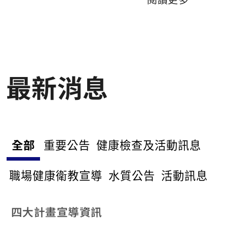
黏貼牢固，並填寫清運表單，紙箱口或袋口暫勿封口，
待當日確認內容物無誤後封口清運，最外層需黏貼尖銳
廢棄物入庫單(廠商:水美)，勿裝過滿導致紙箱無法承重
破裂。 3.表單填寫逾時登記者，恕不協助處理，登記後
請務必到達。 4. 當日請排隊等候，待確認內容物無誤後
封口清運(請自行攜帶剪刀與膠帶，現場恕不提供)。 5.
最新消息
需滅菌者請至7樓滅菌室滅菌完成,完成2層包裝後公告日
清運。 二、清運日期：環安室網頁公告，每月1次清
運。 三、清運地點：第一醫學大學B1冷房前。 四、請
依時間於定點處排隊等候當面檢查確定，逾時不候。
五、以上宣達敬請實驗室遵循校內規範，若違規導致人
員受傷該實驗室自行承擔法律責任。
全部
重要公告
健康檢查及活動訊息
職場健康衛教宣導
水質公告
活動訊息
四大計畫宣導資訊