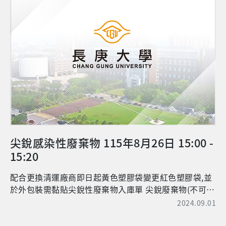
尖銳感染性廢棄物 115年8月26日 15:00 -
15:20
配合更換清運廠商即日起黃色塑膠袋變更紅色塑膠袋,並
於外包裝需黏貼尖銳性廢棄物入庫單 尖銳廢棄物(不可
燃)： 1. 廢棄之尖銳器具：包括不鏽鋼針頭、玻璃注射
2024.09.01
筒、針頭、玻璃培養皿、玻璃試管、試玻片、手術刀、
縫合針、不可燃且割刺危險性物品之容器等。 2. 處理與