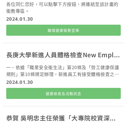
各位同仁您好，可以點擊下方按鈕，將連結至該計畫的
衛教專區。
2024.01.30
職場健康衛教宣導
長庚大學新進人員體格檢查New Employee Physical Examination
一、依據「職業安全衛生法」第20條及「勞工健康保護
規則」第10條規定辦理，新進員工有接受體格檢查之義
務。 二、新進人員體格檢查說明： (一) 體格檢查
2024.01.30
前： 1. 填寫基本資料 https://forms.gle/Hsme8
健康檢查及活動訊息
F3fiKGEYFaE8 2. 下載並列印體檢須知單 (如附
件) (二) 體格檢查： 1. 自行至中央衛生主管
機關認可「勞工體格及健康檢查認可醫療機構」完成。
2. 體格檢查費用全額由教職員工自付。 3.
恭賀 吳明忠主任榮獲「大專院校資深環境安全衛生業務主管」！
體格檢查需包含以下項目：(建議可攜帶體檢須知前往醫