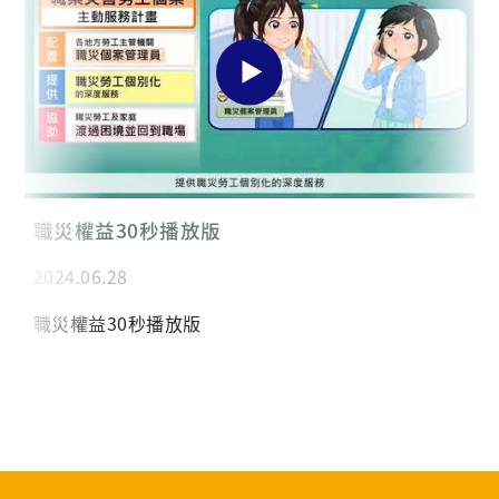
肌肉與飽足感。建議少吃香腸、培根、火腿、貢丸等加
列。 當年度115年報到人員因已繳交新進人員體格檢
工肉品，也要避免雞皮、肥肉及油炸肉類。 豆腐、豆干
查，得免參加本次健檢。 請務必依排定日期前往受檢。
或無糖豆漿也是良好的蛋白質來源，但百頁豆腐、油豆
📍四、改期與補檢 如當日因公務無法依排定時間受
腐及炸豆皮含油量較高，不能因為是豆製品就無限制食
檢，請於115年8月25日- 8月31日 (不含星期六、日)期
用。 四拳之外，還要注意什麼？ 四拳飲食法主要用來
間擇一日前往健檢。 考量同仁公務繁忙未能在安排之梯
安排正餐，水果、乳品、堅果及烹調油仍需另外計算。
次到檢，另已協調醫院安排後續補檢場次，相關日期將
水果每次約一個拳頭以內，直接吃原形水果，不以果汁
另行公告。 📍五、法規依據 依《職業安全衛生法》第
取代。堅果雖然營養價值高，但熱量也高，每天少量即
20條第6項，員工有接受健康檢查之義務。 敬請同仁重
可。牛奶、優格及豆漿應盡量選擇無糖產品。 飲料是減
職災權益30秒播放版
視自身健康，珍惜醫療資源踴躍參與健檢。未依規定受
重過程中最容易被忽略的熱量來源。含糖茶飲、果汁、
檢者，得處新臺幣三千元以下罰鍰。 ※如已於長庚醫院
2024.06.28
酒精、加糖咖啡及手搖飲，即使沒有吃很多，也可能讓
或其他經衛福部核可之醫療院所完成健康檢查（須包含
每日總熱量超過需求。最理想的飲品仍是白開水、無糖
法規規定項目），且不參加本校健檢者：請填寫未檢說
職災權益30秒播放版
茶或無糖咖啡。 外食也能做到 吃便當時，可以先留下
明書（附件06）並檢附健康檢查報告影本，送交至環安
半碗至一碗飯，選擇兩種以上蔬菜，再搭配一份滷雞
室備查。 📍六、分部人員安排辦理方式： ※擬依照校
腿、魚、蛋或豆腐。若主菜是油炸食品，應去皮或改選
內健康檢查項目之額度至該院區健檢中心辦理，需先行
滷、烤、蒸煮的料理。 吃自助餐時，先夾兩份蔬菜，再
自費墊支受檢，後續憑單申辦核銷；如有自費項目者，
選一份蛋白質，最後才盛飯。吃火鍋時，則以蔬菜、菇
因到院健檢故不由薪資扣款。 1. 基隆長庚人員： 因人
類、豆腐及原形肉片為主，減少餃類、丸類、油條、加
數較少無另作安排，請至林口校區參加健康檢查。 2. 嘉
工火鍋料及含糖飲料。 減重不能只看體重 健康減重的