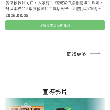
飲食法」是一種簡單的份量估算法。每個人的拳頭大小
各位教職員同仁，大家好： 環安室依據相關法令規定，
室承辦員劉岱雅 (分機3884 或 Email：dyliu@cgu.ed
大致與自己的身體比例相符，吃飯時不需要秤重或計算
辦理本校115年度教職員工健康檢查，相關事項說明如
u.tw)
每一道菜的熱量，只要把一餐分成以下四個部分：兩拳
下。 📍一、各校區檢查時間及地點如下： 🏥(一)基隆、
2026.08.05
蔬菜 每餐準備大約兩個拳頭份量的蔬菜，種類越多越
林口校區 1.檢查時間：115年8月25日-115年8月31日
好，例如葉菜類、花椰菜、菇類、番茄、青椒、茄子及
健康檢查及活動訊息
(不含星期六、日)，上午8：00-12：00 (11：30截止報
瓜類。 蔬菜含有膳食纖維，能增加飽足感。烹調方式以
到) 2.檢查地點：長庚大學 第二醫學大樓 B2 臨床技能
清炒、川燙、蒸煮或涼拌為主，避免因為大量油炒、勾
與模擬中心。(詳附件06) 🏥(二)嘉義校區 1.檢查時間：1
芡或淋肉燥，讓原本低熱量的蔬菜變成高熱量料理。 玉
15年8月10日-115年8月14日 2.檢查地點：嘉義長庚醫
米、南瓜、芋頭、山藥及馬鈴薯含有較多澱粉，應歸入
院 G 棟二樓家醫科駕駛人體檢室 (詳附件02) 🏥(三)高
閱讀更多
主食類，不宜全部當作蔬菜計算。 一拳全穀雜糧 每餐
雄校區 1.檢查時間：115年8月7日-115年8月28日 (無提
保留約一個拳頭的主食，包括糙米飯、五穀飯、燕麥、
供表單預約) 請於健檢日一週前，電洽高雄長庚醫院預
地瓜、南瓜、玉米或全麥製品。 減重不代表完全不能吃
約。電話： 07-7317123 分機 2168 或 3696。 2.檢查
澱粉。碳水化合物是身體的重要能量來源，重點是控制
地點：高雄長庚醫院 📍二、受檢名冊及注意事項 1.全校
份量，並優先選擇全穀及未精製雜糧，減少白麵包、甜
應受檢人員名冊（含日期梯次 )因涉及個資，僅提供於
麵包、餅乾、蛋糕及含糖穀片。 麵食、炒飯及燴飯比較
校內信箱（詳附件01）。 2.檢查注意事項及流程圖詳見
容易同時攝取過多澱粉、油脂與醬汁，外食時尤其要注
宣導影片
附件03、04。 3.檢查前務必請禁食8小時 3.林口校區體
意份量。 一拳優質蛋白質 蛋白質的份量約一個拳頭，
檢當日請使用「員工代號」報到。 4.嘉義校區體檢當日
或一個掌心大小、手掌厚度。可選擇黃豆製品、魚、
請攜帶身分證及健保卡。 📍三、受檢對象說明 本次健
蛋、雞肉、海鮮或脂肪較少的肉類。 蛋白質有助於維持
檢檢查名冊依人事室提供 115/07/30 前仍在職之名單編