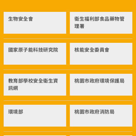
義長庚人員： 請攜帶身分證及健保卡，並依附件02注意
目標不只是讓體重下降，也要盡量保留肌肉、改善腰圍
事項辦理。 體檢後報告影本及收據請於115年9月5日底
及建立可以長期維持的生活方式。 成人每週可逐步累積
前請繳交予李美鳳技士(嘉義長庚分機 2096)。 3. 高雄
生物安全會
衛生福利部食品藥物管
至少150分鐘的中等強度身體活動，例如快走、騎腳踏
長庚人員： 請於健檢前一週電話預約高雄長庚 07-7317
理署
車或游泳，並搭配肌力訓練，以維持肌肉與體能。 建議
123 分機 2168 或 3696。 體檢後報告影本及收據請於1
每週固定時間量體重及腰圍，觀察數週的整體趨勢，不
15年9月5日底前統一繳交謝淑娟小姐 (高雄長庚分機 81
必因為一天的體重變動而過度節食。睡眠不足、壓力、
48)。 📍七、健康問卷填寫 依據《職業安全衛生法》第
國家原子能科技研究院
核能安全委員會
鹽分攝取及排便狀況，都可能造成短期體重起伏。 從下
31條規定，本校推動 人因性危害預防計畫 及 異常工作
一餐開始就好 減重不需要每一餐都做到完美。先記住最
負荷促發疾病預防計畫 ，請全校同仁務必完成健康問卷
簡單的原則： 兩拳蔬菜、一拳主食、一拳蛋白質；少
填寫。 https://cghhealth.cgmh.org.tw/MobileRegist
油、少糖、少加工，多喝白開水。 真正有效的飲食方
er/， ※輸入專案編號：2026062303、身分證字號、出
法，不是讓人忍耐幾個星期，而是即使工作忙碌、需要
教育部學校安全衛生資
桃園市政府環境保護局
生年月日 即可填寫。 📍八、如有其他相關問題，請洽
外食，也能長期做下去。 若患有糖尿病、腎臟病、肝臟
訊網
環安室劉岱雅技士(分機3884) 敬請各位教職員同仁配合
疾病，正在懷孕或哺乳，曾有暴食或過度節食情形，或
辦理，謝謝。
正在使用減重藥物，飲食份量應由醫師或營養師依個人
情況調整，不宜直接套用一般減重方式。
環境部
桃園市政府消防局