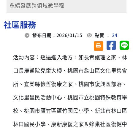
永續發展跨領域微學程
社區服務
發布日期：2026/01/15
點閱 ：
34
分享至臉
分
友善列印(另開視
活動內容：
透過進入地方，如
長青護理之家、
林
口長庚醫院兒童大樓、
桃園市龜山區文化里集會
所、
宜蘭縣懷哲復康之家、
桃園市復興區部落、
文化里里民活動中心、
桃園市立桃園特殊教育學
校、
桃園市蘆竹區蘆竹國民小學、
新北市林口區
林口國民小學、
康新康復之家＆蜂巢社區復健中