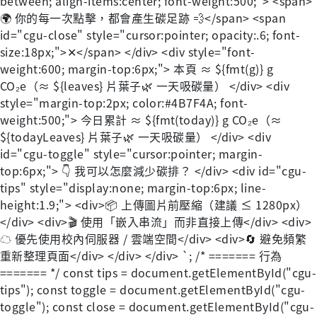
between; align-items:center; font-weight:500;"> <span>
🌍 你的每一次點擊，都會產生碳足跡 💨</span> <span
id="cgu-close" style="cursor:pointer; opacity:.6; font-
size:18px;">✕</span> </div> <div style="font-
weight:600; margin-top:6px;"> 本頁 ≈ ${fmt(g)} g
CO₂e（≈ ${leaves} 片葉子🌿 一天吸碳量） </div> <div
style="margin-top:2px; color:#4B7F4A; font-
weight:500;"> 今日累計 ≈ ${fmt(today)} g CO₂e（≈
${todayLeaves} 片葉子🌿 一天吸碳量） </div> <div
id="cgu-toggle" style="cursor:pointer; margin-
top:6px;"> 👇 我可以怎麼減少碳排？ </div> <div id="cgu-
tips" style="display:none; margin-top:6px; line-
height:1.9;"> <div>📦 上傳圖片前壓縮（建議 ≤ 1280px）
</div> <div>🎬 使用「嵌入串流」而非直接上傳</div> <div>
☁️ 優先使用校內伺服器 / 雲端空間</div> <div>🔄 避免頻繁
重新整理頁面</div> </div> </div> `; /* ======= 行為
======= */ const tips = document.getElementById("cgu-
tips"); const toggle = document.getElementById("cgu-
toggle"); const close = document.getElementById("cgu-