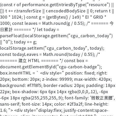
(const r of performance.getEntriesByType("resource") ||
[]) t += r.transferSize || r.encodedBodySize || 0; return t ||
300 * 1024; } const g = (getBytes() / 1e9) * EI * GRID *
1000; const leaves = Math.round(g / 0.55); /* ======= 今
日累計 ======= */ let today =
parseFloat(localStorage.getItem("cgu_carbon_today")
|| "0"); today += g;
localStorage.setItem("cgu_carbon_today", today);
const todayLeaves = Math.round(today / 0.55); /*
======= 建立 HTML ======= */ const box =
document.getElementById("cgu-carbon-badge");
box.innerHTML = ` <div style=" position: fixed; right:
20px; bottom: 20px; z-index: 99999; max-width: 420px;
background: #f7f8f5; border-radius: 20px; padding: 18px
22px; box-shadow: 6px 6px 14px rgba(0,0,0,.12), -6px
-6px 18px rgba(255,255,255,.9); font-family: '微軟正黑體',
sans-serif; font-size: 14px; color: #2f3a2f; line-height:
1.6; "> <div style="display:flex; justify-content:space-