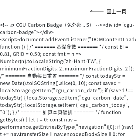
回上一頁
<!-- 🌿 CGU Carbon Badge（免外部 JS） --><div id="cgu-
carbon-badge"></div>
<script>document.addEventListener("DOMContentLoad
function () { /* ======= 基礎參數 ======= */ const EI =
0.81, GRID = 0.50; const fmt = n =>
Number(n).toLocaleString('zh-Hant-TW', {
minimumFractionDigits: 2, maximumFractionDigits: 2 });
/* ======= 自動每日重置 ======= */ const todayStr =
new Date().toISOString().slice(0, 10); const saved =
localStorage.getItem("cgu_carbon_date"); if (saved !==
todayStr) { localStorage.setItem("cgu_carbon_date",
todayStr); localStorage.setItem("cgu_carbon_today",
"0"); } /* ======= 計算本頁碳排 ======= */ function
getBytes() { let t = 0; const nav =
performance.getEntriesByType("navigation")[0]; if (nav)
t += nav.transferSize || nav.encodedBodySize || 0; for