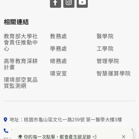
相關連結
教育部大學社
教務處
醫學院
會責任推動
中
心
學務處
工學院
高等教育深耕
總務處
管理學院
計畫
環安室
智慧運算學院
環境部空氣品
質監測網
地址：桃園市龜山區文化一路259號 第一醫學大樓3樓
電話： 03-211-8800 校園永續組5552、5553；社會責任組
✕
🌍 你的每一次點擊，都會產生碳足跡 💨