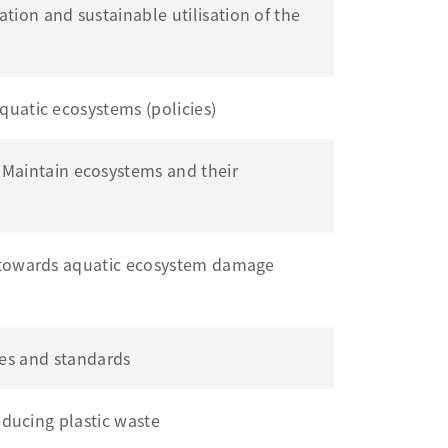
d sustainable utilisation of the
c ecosystems (policies)
in ecosystems and their
ards aquatic ecosystem damage
s and standards
cing plastic waste