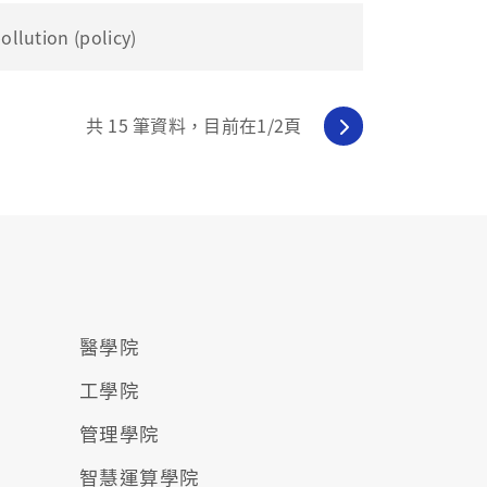
ution (policy)
共
15
筆資料，目前在
1
/2頁
醫學院
工學院
管理學院
智慧運算學院