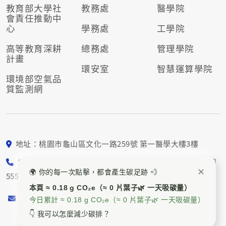
教育部大學社
教務處
醫學院
會責任推動
中
心
學務處
工學院
高等教育深耕
總務處
管理學院
計畫
環安室
智慧運算學院
環境部空氣品
質監測網
地址：桃園市龜山區文化一路259號 第一醫學大樓3樓
電話： 03-211-8800 校園永續組5552、5553；社會責任組
✕
🌍 你的每一次點擊，都會產生碳足跡 💨
5554、5557
本頁 ≈ 0.18 g CO₂e（≈ 0 片葉子🌿 一天吸碳量）
E-mail：
cgu_sdgs@mail.cgu.edu.tw
今日累計 ≈ 0.18 g CO₂e（≈ 0 片葉子🌿 一天吸碳量）
👇 我可以怎麼減少碳排？