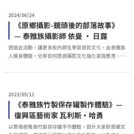
抵禦外敵入侵之武器外，大部 分使用在狩獵採集文化
活動中，展現男子保護部落和生存之技能。
2024/06/24
《原鄉攝影-鏡頭後的部落故事》
— 泰雅族攝影師 依曼 ‧ 日露
透過此活動，讓更多校內師生學習原民文化，由泰雅族
人親身體驗，分享如何透過攝影文化強化家庭教育，深
化親子關係。同時探討如何透過攝影提升個人價值,建
立自我身份。並透過部落影像故事分享，促進文化傳
承。啟發大家對原民文化的尊重和保存。這有助於強化
本校師生對文化多樣性的敏感度，同時也完美契合本校
2023/05/11
大學社會責任...
《泰雅族竹製保存罐製作體驗》—
復興區藝術家 瓦利斯•哈勇
以帶領泰雅族竹製保存罐手作體驗，提升大家對原鄉文