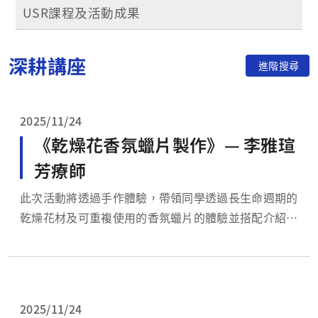
USR課程及活動成果
深耕講座
進階搜尋
2025/11/24
《乾燥花香氛蠟片製作》— 李雅瑄
芳療師
此次活動將透過手作體驗，帶領同學透過長生命週期的
乾燥花材及可重複使用的香氛蠟片的體驗並搭配介紹天
然香氛精油及化學合成的香氛精油的差異及現況對環境
的影響，讓學員瞭解環境保護的重要性及迫切性。 期
許透過乾燥花材(延長花材生命週期)、香氛蠟片(減少一
次性芳香劑的使用)及天然香氛精油(透過永續農法耕作
2025/11/24
或...