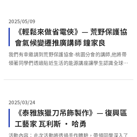
包容性決策與永續治理的關鍵動力，藉以拓展學生對於
AI及永續發展兩者的視野廣度。
2025/05/09
《輕鬆來做省電俠》— 荒野保護協
會氣候變遷推廣講師 鐘家良
我們有幸邀請到荒野保護協會-桃園分會的講師,他將帶
領著同學們透過貼近生活的能源講座讓學生認識全球暖
化與能源之間的關聯外，同時講解更為具體且能落實在
生活中之節能減碳行為，從溫室效應的介紹及影響到各
類型能源的介紹，最後教導大家認識生活電器之耗能情
形及如何輕鬆節省生活中常使用的電器用電量。
2025/03/24
《泰雅族獵刀吊飾製作》— 復興區
工藝家 瓦利斯 ‧ 哈勇
活動內容：此次活動將透過手作體驗，帶領同學深入了