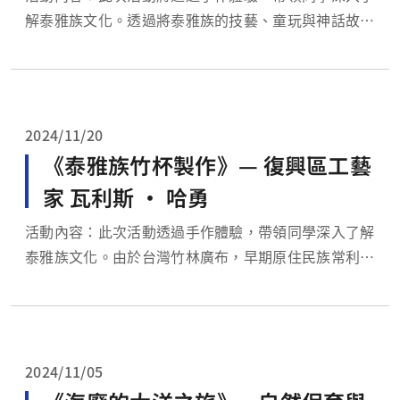
解泰雅族文化。透過將泰雅族的技藝、童玩與神話故事
轉化為工藝作品，以現代視角詮釋民族特色，秉持「給
世界最好的禮物」的精神，將在地藝術與世界連結，展
示原住民族豐富的文化內涵，並以「永續泰雅文化，跨
域創作感動」為核心，在此次手作課程中傳遞泰雅文化
2024/11/20
的深厚情感...
《泰雅族竹杯製作》— 復興區工藝
家 瓦利斯 ‧ 哈勇
活動內容：此次活動透過手作體驗，帶領同學深入了解
泰雅族文化。由於台灣竹林廣布，早期原住民族常利用
竹材製作生活器皿，除了竹屋和各種農漁牧器具，竹子
中空且有竹節的特性，使其非常適合製作餐具，如竹杯
和竹碗。竹杯常用於儀式和宴客飲酒。本次活動將讓同
學親手運用泰雅族的黃藤編織技術，為竹杯進行裝飾，
2024/11/05
體驗傳統工...