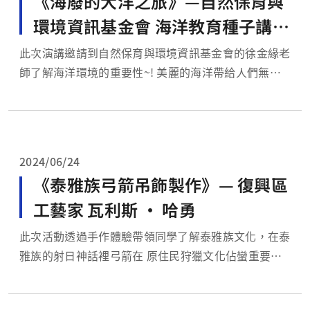
《海廢的大洋之旅》—自然保育與
環境資訊基金會 海洋教育種子講師
徐金緣
此次演講邀請到自然保育與環境資訊基金會的徐金緣老
師了解海洋環境的重要性~! 美麗的海洋帶給人們無限
嚮往，不僅孕育形形色色的生物，也讓許多民族賴以為
生。但隨著人為活動愈來愈頻繁，大量的垃圾不斷湧入
海洋，危害著海洋生物。每當漫步在海岸上，五顏六色
的垃圾隨處可見，提醒著我們應重視海洋垃圾的問題嚴
2024/06/24
重...
《泰雅族弓箭吊飾製作》— 復興區
工藝家 瓦利斯 ‧ 哈勇
此次活動透過手作體驗帶領同學了解泰雅族文化，在泰
雅族的射日神話裡弓箭在 原住民狩獵文化佔蠻重要的
一的地位：一個優秀的獵人，必須有屬於自己的弓箭。
『弓箭』，傳統上是原住民生活之一部分，主要用途除