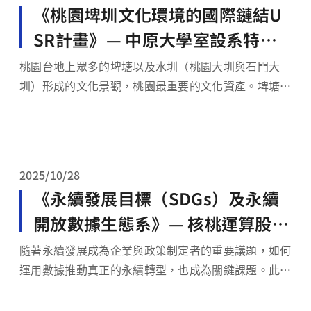
《桃園埤圳文化環境的國際鏈結U
SR計畫》— 中原大學室設系特聘
教授及USR計畫共同主持人 陳其澎
桃園台地上眾多的埤塘以及水圳（桃園大圳與石門大
圳）形成的文化景觀，桃園最重要的文化資產。埤塘水
教授
圳所代表的不僅是單一的灌溉資源而已，也涉及週邊的
建築、聚落、生活形態，以及農業地景等。這些珍貴的
文化資產正面臨潛在威脅，有逐漸流失危機，然埤塘水
圳對於【環境生態保育】、【防災.制洪】等均有其作
2025/10/28
用。有幸邀請...
《永續發展目標（SDGs）及永續
開放數據生態系》— 核桃運算股份
有限公司 BigObject Inc 執行長 薛
隨著永續發展成為企業與政策制定者的重要議題，如何
運用數據推動真正的永續轉型，也成為關鍵課題。此次
文蔚博士
有幸邀請薛博士透過介紹【數據生態系】的運作模式以
及要如何與【永續發展理念】做結合，讓數據成為推動