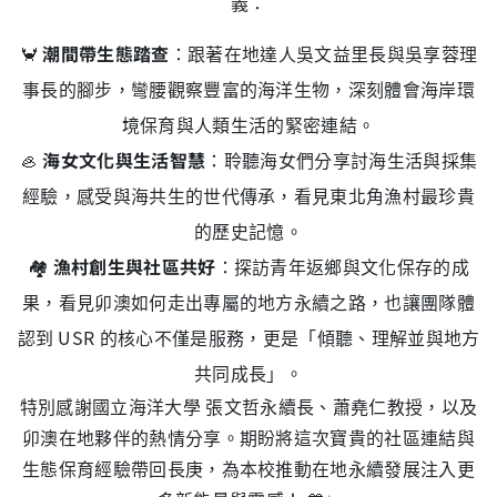
義：
🦀
潮間帶生態踏查
：跟著在地達人吳文益里長與吳享蓉理
事長的腳步，彎腰觀察豐富的海洋生物，深刻體會海岸環
境保育與人類生活的緊密連結。
🦪
海女文化與生活智慧
：聆聽海女們分享討海生活與採集
經驗，感受與海共生的世代傳承，看見東北角漁村最珍貴
的歷史記憶。
🏘️
漁村創生與社區共好
：探訪青年返鄉與文化保存的成
果，看見卯澳如何走出專屬的地方永續之路，也讓團隊體
認到 USR 的核心不僅是服務，更是「傾聽、理解並與地方
共同成長」。
特別感謝國立海洋大學 張文哲永續長、蕭堯仁教授，以及
卯澳在地夥伴的熱情分享。期盼將這次寶貴的社區連結與
生態保育經驗帶回長庚，為本校推動在地永續發展注入更