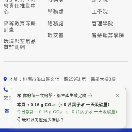
會責任推動
中
心
學務處
工學院
高等教育深耕
總務處
管理學院
計畫
環安室
智慧運算學院
環境部空氣品
質監測網
地址：桃園市龜山區文化一路259號 第一醫學大樓3樓
電話： 03-211-8800 校園永續組5552、5553；社會責任組
✕
🌍 你的每一次點擊，都會產生碳足跡 💨
5554、5557
本頁 ≈ 0.16 g CO₂e（≈ 0 片葉子🌿 一天吸碳量）
E-mail：
cgu_sdgs@mail.cgu.edu.tw
今日累計 ≈ 0.16 g CO₂e（≈ 0 片葉子🌿 一天吸碳量）
👇 我可以怎麼減少碳排？