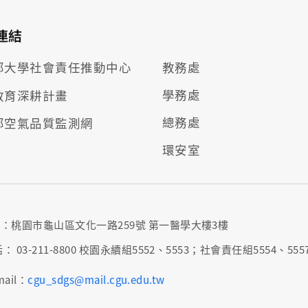
連結
部大學社會責任推動
中心
教務處
學務處
教育深耕計畫
總務處
部空氣品質監測網
環安室
：桃園市龜山區文化一路259號 第一醫學大樓3樓
： 03-211-8800 校園永續組5552、5553；社會責任組5554、555
mail：
cgu_sdgs@mail.cgu.edu.tw