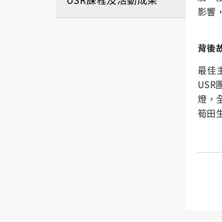
影響
背後
最佳
USR
燈，
筍田