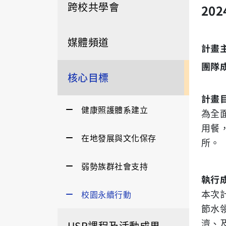
跨校共學會
20
媒體頻道
計畫
團隊
核心目標
計畫
健康照護體系建立
為全
用餐
在地發展與文化保存
所。
弱勢族群社會支持
執行
本次
校園永續行動
節水
濟、
USR課程及活動成果