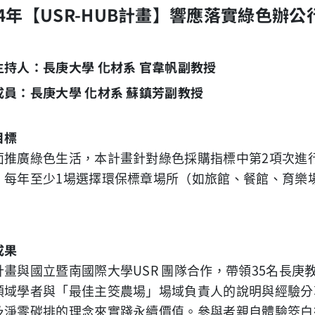
24年【USR-HUB計畫】響應落實綠色辦公
主持人：長庚大學 化材系 官韋帆副教授
成員：長庚大學 化材系 蘇鎮芳副教授
目標
面推廣綠色生活，本計畫針對綠色採購指標中第
2
項次進
，每年至少
1
場選擇環保標章場所（如旅館、餐館、育樂
成果
計畫與國立暨南國際大學
USR
團隊合作，帶領
35
名長庚
領域學者與「最佳主筊農場」場域負責人的說明與經驗分
及淨零碳排的理念來實踐永續價值。參與者親自體驗筊白