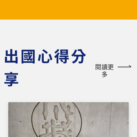
於115學年度第1學期學期末前將申請表送交系
5年9月16日 把握機會，踏出國際研究的第一
所／學程辦公室及相關單位完成核簽程序。 請
步，讓這個暑假成為你學習歷程中最精彩的一
各位同學留意各項畢業門檻之達成情形；如於
站！🔥 【更多資訊】 請參考附件、關注「臺
115學年度第1學期已符合畢業資格者，不得以
加雙邊人才研習計畫網站」，或聯絡計畫承辦
參與交換/雙聯計畫為由申請延長畢業年限，
人： 林小姐： (02) 6630-0784 ｜ jessielin@
並將喪失交換/雙聯資格。惟依國外學校規
niar.org.tw 洪小姐： (02) 6630-0630 ｜ joa
定，須先取得本校學位後始得赴國外研修者，
nnehong@niar.org.tw
出國心得分
不在此限。 三、請先行參閱本校補助要點與常
見問題 出國補助資格、核給原則與相關規定，
閱讀更
請先參閱：長庚大學領航者補助作業要點 申請
享
多
後流程與常見問題，請參閱：申請後 FAQ 若
有任何問題，歡迎與本業務承辦人聯絡，校內
分機：2601，電子郵件信箱：outbound@m
ail.cgu.edu.tw