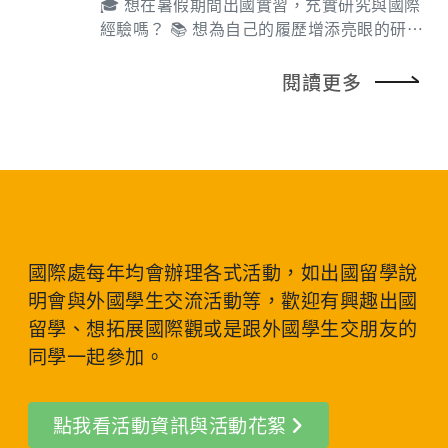
放棄本梯次選送名額： 請同學務必於2026/7/
文件證明：英語能力檢定（多益分數達700分
🎓 想在暑假期間出國實習，充實研究與國際
mo8ihRGqLL_6yM17EQypA/viewform 👉🏻教
關與團體。 學校須落實自我檢覈與內控並保留
24（五）17:00前填寫 Google表單，回覆是
以上或其他同等能力以上證明）、認證或相關
經驗嗎？ 📚 想為自己的履歷增添亮眼的研究
育部學海計畫粉絲專頁 ：https://www.faceb
紀錄。此填報情形將列入行政考核及獎補助款
否接受本梯次獲選名額，並請上傳您已簽署之
經驗證明文件等資料。 意者請於2026年8月16
經歷嗎？ 🌍 想參與跨國研究團隊，在多元文
ook.com/studyabroadmoe 👉🏻教育部學海計
的參考依據。
同意聲明書或棄權聲明書。 本截止日係為確認
日前以email寄至lyh@gap.cgu.edu.tw。通
化環境中學習與成長嗎？ ✨ 參加 GRI 全球鏈
閱讀更多
畫IG專頁：https://www.instagram.com/stu
同學是否列入本梯次選送名額，逾期未填單
過初審者，預計於7月下旬進行筆試與面試，
結研究實習（Globalink Research Internshi
dyabroadmoe/ 【活動聯絡人】 臺科大人力
者，將視同放棄，敬請留意。 名單中姓名旁之
不合者將不另行通知，應徵書面資料恕不退
p），一次滿足三種願望！ 國家實驗研究院與
資源專案辦公室 | 葉秀庭 TEL : 02-2730-1290
符號註記＊者，請於2026/9/21（一）17:00
還，個人資料造假不實本校將取消錄取資格或
加拿大Mitacs合作推動GRI (Globalink Resea
Email : tosf@mail.ntust.edu.tw
前提交符合本校規定之語文檢定證明。 名單中
予以免職。 聯絡人： 國際處林小姐：電話03-
rch Internship) 全球鏈結研究實習計畫，選送
姓名旁之符號註記＊＊者，表示不符合本校補
211-8800分機3536，Email: lyh@gap.cgu.e
優秀臺灣大學生前往加拿大大學，進行為期12
助要點，後續無法進入補助款審查，敬請見
du.tw 人事室麥小姐：電話03-211-8800分機
週的暑期研究實習，拓展國際視野，累積研究
諒。 赴中國大陸交換者，亦須檢附英文檢定證
3471，Email: vita31@mail.cgu.edu.tw
實力。 【參與 GRI，你將獲得】 深入研究實
明；未於期限內完成者，將影響獎助學金審查
習 跨國團隊合作 多元學習活動 海外生活體驗
國際處每年均會辦理各式活動，如出國留學說
作業。 二、後續校內各階段作業流程 請參閱
體驗不同研究文化 實習補助與獎學金 【申請
明會與外國學生交流活動等，歡迎有興趣出國
國際處「各階段作業流程」說明，並留意以下
資格】 🌱具中華民國國籍 🌱大三以上（含大
留學、想拓展國際觀或是跟外國學生交朋友的
事項： 國外各校申請文件請依各校公告時程提
二升大三） 🌱在校成績CGPA ≥3.3，或總平
同學一起參加。
交，並以合作學校最新公告為準，務必於期限
均77分以上 🌱英語能力：符合以下任一項英
內完成。 有關教務處「學生赴境外修課申請
檢能力標準： TOEFL iBT ≧ 79 or ITP ≧ 55
表」，請同學於出國前先與返校後擬申請學分
0; or IELTS (ACADEMIC) ≧ 6.0; or TOEIC ≧
點我看活動資訊與活動花絮
採認課程之授課教師或導師討論修課內容，並
785 【實習申請期限】 📅115年8月5日 至 11