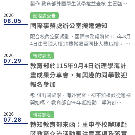
製作 教育部外國學生就學權益查核 主管臨時
交辦工作及專案 (以上業務占比得依錄取者之
2026
國際處公告
專長於報到後且經國際處主管核准、調整之。)
08.05
國際事務處辦公室搬遷通知
聘用資訊： 工作時間：每週一至週五8:30時至
17:00時（12:30時至13:00時為午間休息），
配合校內空間規劃，國際事務處將於115年8月
週休二日。 薪資福利：依本校《長庚大學研究
4日由管理大樓10樓搬遷至同棟大樓12樓。 自
計畫聘用人員管理要點》薪資標準，一年一
8月4日起，如需洽辦相關業務，請至管理大樓
聘，學士級第一年36,300元/月，碩士級第一
2026
轉發訊息
12樓新辦公室。除辦公室樓層異動外，本處原
07.29
年41,500元起/月，享年終及節慶獎金、得申
教育部於115年9月4日辦理學海計
有聯絡電話及電子郵件均維持不變。 搬遷期
請教職員宿舍、長庚醫院及A7捷運站到校免費
間，電話聯繫及部分業務服務可能暫時受到影
畫成果分享會，有興趣的同學歡迎
交通車等福利及可申請彈性工作時段，如8:00
響，造成不便，敬請見諒。
-16:30（午休12:00-12:30）或9:00-17:30
報名參加
（午休13:00-13:30）。 學經歷需求：大專校
🌏 想出國留學、海外實習，卻不知道該從哪裡
院學士以上畢業，有國際事務相關經驗者尤
開始嗎？ 教育部自96年起推動「學海計
佳。 語文能力：多益分數達700分以上或其他
畫」，鼓勵青年學子赴海外研修及實習，拓展
同等能力以上證明。如具備B2語文能力者（多
2026
轉發訊息
國際視野、提升國際移動力。為讓更多同學深
益750以上或其他同等成績）且面試時以英文
07.28
轉知教育部來函：重申學校辦理赴
入了解學海計畫，教育部將於 115年9月4日
進行面試與簡報，經主管評估後得申請語文加
（五）下午2:30 舉辦成果分享會，邀請學海計
陸教育交流活動應注意事項及落實
給每月1,500元以上（視級數而定）。 電腦專