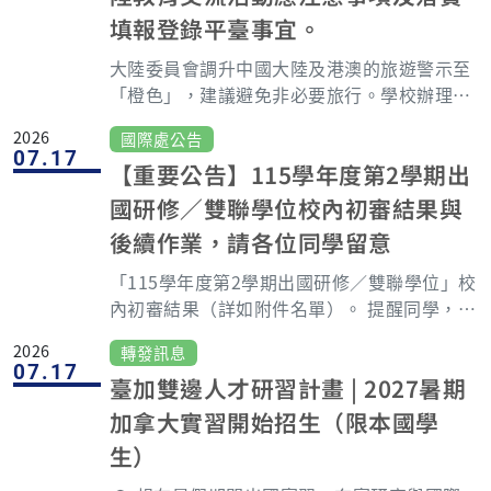
畫學生代表親自分享海外學習與實習的精彩歷
長：基礎電腦操作及網頁設計能力、熟悉Offic
填報登錄平臺事宜。
程。 📅活動時間：115年9月4日（星期五）下
e文書處理。 其他條件：具良好溝通能力、態
午1:45-2:15開放報到，15分後不開放入場，
大陸委員會調升中國大陸及港澳的旅遊警示至
度積極熱忱、細心負責、能獨立處理行政事
記者會於2:30正式開始，與會人員需提早入
「橙色」，建議避免非必要旅行。學校辦理交
務、並具團隊合作精神，可配合國內外出差。
場。 📍活動地點：張榮發基金會1006會議室
流時應秉持「對等尊嚴」原則，加強提醒師生
自英語系國家獲得畢業學位者，以及具備英語
2026
國際處公告
（臺北市中正區中山南路11號） 【活動內
赴陸的風險，保障人身安全。 登錄平臺填報規
為官方語言國家之國籍者，免附英語檢定成績
07.17
容】 ✈️ 海外研修、交換及實習的真實經驗 🌍
【重要公告】115學年度第2學期出
定： 活動申報：凡以學校名義組團、我方學生
證明，惟請申請者敘明原因或提供其他佐證資
如何適應不同國家的文化與生活 💼 在國際環
赴陸，或陸生組團來台（含實體與視訊），須
料。 若具英語以外之第二外語專長者，應檢附
國研修／雙聯學位校內初審結果與
境中培養專業能力與跨文化溝通技巧 🤝 分享
於活動起始日1個月前至平臺登錄，並於活動
第二外語之語言能力檢定合格證明，若於該外
後續作業，請各位同學留意
國際交流中的挑戰、收穫與成長 【注意事項】
完成後1個月內回報概況。 協助公告申報：若
語國家獲取畢業學位或具備該外語國家國籍
🔹報名截至日期08/24 PM5:00 🔹本記者會為
學校協助公告陸方活動訊息，須於公告日前或
「115學年度第2學期出國研修／雙聯學位」校
者，得免附該項語言證明。 應徵方式： 請將
經驗分享，不會進行要點說明。若想要了解要
公告日起3日內完成登錄。 自行參與申報：學
內初審結果（詳如附件名單）。 提醒同學，本
以下應徵資料整合成單一PDF檔案，以電子郵
點等補助相關消息，學海計畫於年底辦理學海
生自行參加校內外各類單位、社團辦理或教職
公告僅為校內初審結果，代表同學已取得本校
件寄送至國際處林小姐，信件主旨請註明「應
2026
計畫要點說明會。 🔹配合政府環保政策，與會
轉發訊息
員生自行招攬的赴陸交流，亦應主動回報學校
提名資格，後續將由本校向合作學校推薦，並
徵國際處行政人員_ [姓名]」，其餘應徵方
07.17
人員請自備環保杯、筷。現場不發放紙杯、杯
並至平臺填報。 交流防範與自我檢覈： 應警
臺加雙邊人才研習計畫 | 2027暑期
非合作學校最終錄取結果；後續仍須依各合作
式，恕不審查或回覆。 履歷自傳（含照片）。
水、瓶水或飲料 🔹若有發燒或呼吸道症狀不適
惕陸方的「全額免費」或「落地接待」等邀
學校申請規定提出申請及審查結果辦理相關事
最高學歷成績單。 畢業證書。 應徵人員個人
加拿大實習開始招生（限本國學
之情況，請勿入場 【更多資訊】 👉🏻報名傳送
約，確保活動無政治目的，避免協助陸方宣
宜。 以下相關事項，敬請配合辦理： 一、請
資料蒐集告知條款及同意書（請至本校人事室
生）
門：https://docs.google.com/forms/d/e/1F
傳。 依《兩岸條例》規定，陸方主辦或協辦單
於2026/7/24（五）17:00 前回覆是否接受／
網站下載專區→人事表單中下載）。 其他有利
AIpQLSfhn1UrtOzzMaxluGagbsQ6GUmlZ
位不得為大陸地區黨、政、軍或具政治性的機