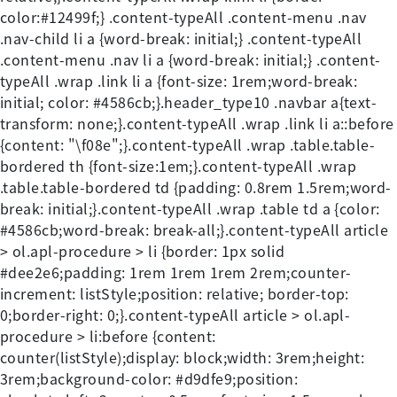
color:#12499f;} .content-typeAll .content-menu .nav
.nav-child li a {word-break: initial;} .content-typeAll
.content-menu .nav li a {word-break: initial;} .content-
typeAll .wrap .link li a {font-size: 1rem;word-break:
initial; color: #4586cb;}.header_type10 .navbar a{text-
transform: none;}.content-typeAll .wrap .link li a::before
{content: "\f08e";}.content-typeAll .wrap .table.table-
bordered th {font-size:1em;}.content-typeAll .wrap
.table.table-bordered td {padding: 0.8rem 1.5rem;word-
break: initial;}.content-typeAll .wrap .table td a {color:
#4586cb;word-break: break-all;}.content-typeAll article
> ol.apl-procedure > li {border: 1px solid
#dee2e6;padding: 1rem 1rem 1rem 2rem;counter-
increment: listStyle;position: relative; border-top:
0;border-right: 0;}.content-typeAll article > ol.apl-
procedure > li:before {content:
counter(listStyle);display: block;width: 3rem;height:
3rem;background-color: #d9dfe9;position: