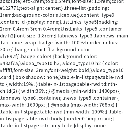
absolute;left:-2rem;top:0.5rem;font-size: 1.5rem;color:
#122771;text-align: center;} .three-list {padding:
1rem;background-color:aliceblue;}.content_type9
.content .d {display: none;}.listLinks_type5{padding:
2rem 0.4rem 3rem 0.4rem;}.listLinks_type5 .container
div h2{font-size: 1.8rem;}.tabnews_type3 .tabnews_main
.tab-pane .wrap .badge {width: 100%;border-radius:
30px;}.badge-color1 {background-color:
#f7692f;}.badge-color4 {background-color:
#48af7a;}.video_type10 h3, .video_type10 h2 { color:
#ffffff;font-size: 3rem;font-weight: bold;}.video_type10
.card { box-shadow: none;}.table-in-listpage.table-rwd
td { width:19%; }.table-in-listpage.table-rwd td:nth-
child(2) { width:36%; } @media (min-width: 1400px) {
.tabnews_type6 .container, .news_type5 .container {
max-width: 1600px; }} @media (max-width: 768px) {
.table-in-listpage.table-rwd {min-width: 100%;} .table-
in-listpage.table-rwd tbody {border:0 !important;}
.table-in-listpage tr.tr-only-hide {display: none