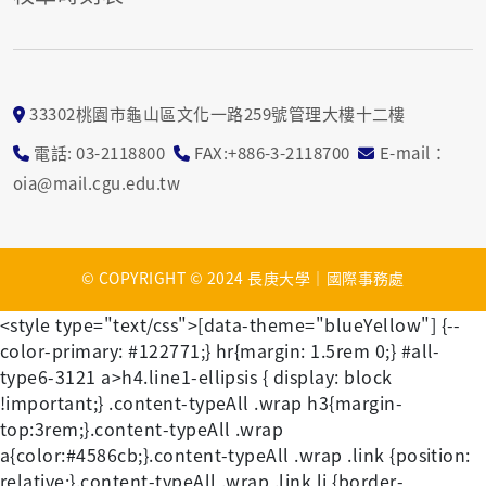
33302桃園市龜山區文化一路259號管理大樓十二樓
電話: 03-2118800
FAX:+886-3-2118700
E-mail：
oia@mail.cgu.edu.tw
© COPYRIGHT © 2024 長庚大學｜國際事務處
<style type="text/css">[data-theme="blueYellow"] {--
color-primary: #122771;} hr{margin: 1.5rem 0;} #all-
type6-3121 a>h4.line1-ellipsis { display: block
!important;} .content-typeAll .wrap h3{margin-
top:3rem;}.content-typeAll .wrap
a{color:#4586cb;}.content-typeAll .wrap .link {position:
relative;}.content-typeAll .wrap .link li {border-