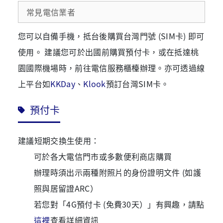
常見電信業者
您可以自備手機，抵台後購買台灣門號 (SIM卡) 即可
使用。 建議您可於出國前購買預付卡，或在抵達桃
園國際機場時，前往電信服務櫃檯辦理。亦可透過線
上平台如
KKDay
、
Klook
預訂台灣SIM卡。
預付卡
建議短期交換生使用：
可於各大電信門市或多數便利商店購買
辦理時須出示兩種附照片的身份證明文件 (如護
照與居留證ARC）
若您對「4G預付卡 (免費30天）」有興趣，請點
這裡
查看詳細資訊