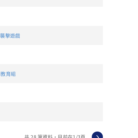
力襲擊遊戲
利教育組
共
28
筆資料，目前在
1
/3頁