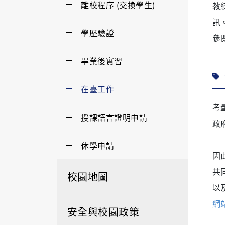
離校程序 (交換學生)
教
訊
學歷驗證
參
畢業後實習
在臺工作
考
授課語言證明申請
政
休學申請
因
共
校園地圖
以
網
安全與校園政策