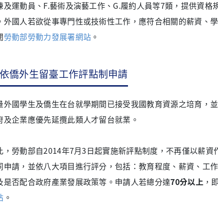
練及運動員、F.藝術及演藝工作、G.履約人員等7類，提供資
。外國人若欲從事專門性或技術性工作，應符合相關的薪資、
閱
勞動部勞動力發展署網站
。
依僑外生留臺工作評點制申請
量外國學生及僑生在台就學期間已接受我國教育資源之培育，
府及企業應優先延攬此類人才留台就業。
此，勞動部自2014年7月3日起實施新評點制度，不再僅以薪
同申請，並依八大項目進行評分，包括：教育程度、薪資、工
及是否配合政府產業發展政策等。申請人若總分達
70分以上
，
站
。