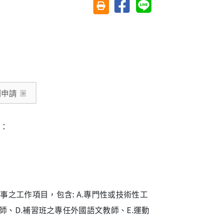
分享至臉書
分享至 Line
友善列印(另開視窗)
制申請
擇：
之工作項目，包含: A.專門性或技術性工
師、D.補習班之專任外國語文教師、E.運動