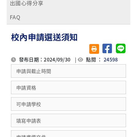
出國心得分享
FAQ
校內申請選送須知
分享至臉書
分享至 
友善列印(另開視窗)
發布日期：2024/09/30
|
點閱 ：
24598
申請與截止時間
申請資格
可申請學校
填寫申請表
申請應備文件