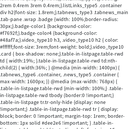
2rem 0.4rem 3rem 0.4rem;}.listLinks_type5 .container
div h2{font-size: 1.8rem;}.tabnews_type3 .tabnews_main
.tab-pane .wrap .badge {width: 100%;border-radius:
30px;}.badge-color1 {background-color:
#f7692f;}.badge-color4 {background-color:
#48af7a;}.video_type10 h3, .video_type10 h2 { color:
#ffffff;font-size: 3rem;font-weight: bold;}.video_type10
.card { box-shadow: none;}.table-in-listpage.table-rwd
td { width:19%; }.table-in-listpage.table-rwd td:nth-
child(2) { width:36%; } @media (min-width: 1400px) {
.tabnews_type6 .container, .news_type5 .container {
max-width: 1600px; }} @media (max-width: 768px) {
.table-in-listpage.table-rwd {min-width: 100%;} .table-
in-listpage.table-rwd tbody {border:0 !important;}
.table-in-listpage tr.tr-only-hide {display: none
!important;} .table-in-listpage.table-rwd tr { display:
block; border: 0 !important; margin-top: 1rem; border-
bottom: 1px solid #dee2e6 !important; } .table-in-