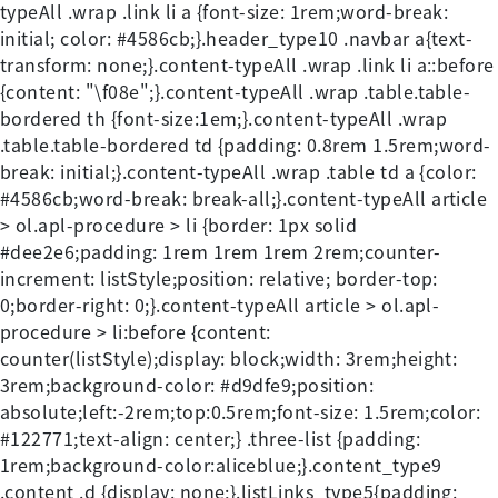
typeAll .wrap .link li a {font-size: 1rem;word-break:
initial; color: #4586cb;}.header_type10 .navbar a{text-
transform: none;}.content-typeAll .wrap .link li a::before
{content: "\f08e";}.content-typeAll .wrap .table.table-
bordered th {font-size:1em;}.content-typeAll .wrap
.table.table-bordered td {padding: 0.8rem 1.5rem;word-
break: initial;}.content-typeAll .wrap .table td a {color:
#4586cb;word-break: break-all;}.content-typeAll article
> ol.apl-procedure > li {border: 1px solid
#dee2e6;padding: 1rem 1rem 1rem 2rem;counter-
increment: listStyle;position: relative; border-top:
0;border-right: 0;}.content-typeAll article > ol.apl-
procedure > li:before {content:
counter(listStyle);display: block;width: 3rem;height:
3rem;background-color: #d9dfe9;position:
absolute;left:-2rem;top:0.5rem;font-size: 1.5rem;color:
#122771;text-align: center;} .three-list {padding:
1rem;background-color:aliceblue;}.content_type9
.content .d {display: none;}.listLinks_type5{padding: