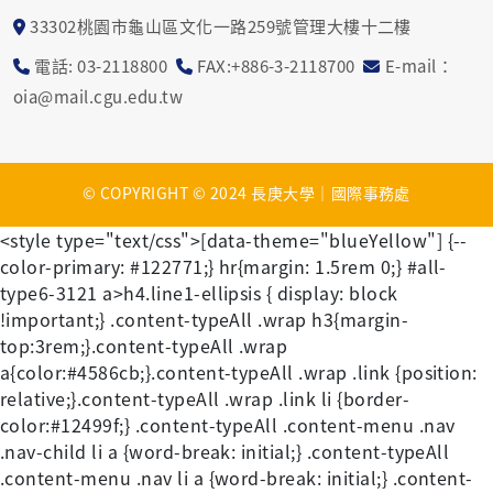
33302桃園市龜山區文化一路259號管理大樓十二樓
電話: 03-2118800
FAX:+886-3-2118700
E-mail：
oia@mail.cgu.edu.tw
© COPYRIGHT © 2024 長庚大學｜國際事務處
<style type="text/css">[data-theme="blueYellow"] {--
color-primary: #122771;} hr{margin: 1.5rem 0;} #all-
type6-3121 a>h4.line1-ellipsis { display: block
!important;} .content-typeAll .wrap h3{margin-
top:3rem;}.content-typeAll .wrap
a{color:#4586cb;}.content-typeAll .wrap .link {position:
relative;}.content-typeAll .wrap .link li {border-
color:#12499f;} .content-typeAll .content-menu .nav
.nav-child li a {word-break: initial;} .content-typeAll
.content-menu .nav li a {word-break: initial;} .content-