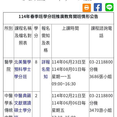
分享至臉
分
友善列印(另開視
114
年春季班學分班推廣教育開班情形公告
所別
課程名稱
學
報名
上課時間
課程諮詢電
及檔名對
分
需知
話
照表
及表
格
醫學
北美醫學
8
詳報
114年06月23日至
03-2118800
院
預科學士
名需
114年08月01日每
分機
學分班
知
星期一~五
3686張小姐
09:00~16:30
中醫
中醫典籍
2
114年02月21日至
03-2118800
學系
文獻選讀
114年06月06日每
分機
傳統
碩士學分
星期五
3470游小姐