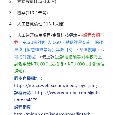
2. 程式設計
(113-1未開
)
3. 機率
(113-1未開
)
4. 人工智慧倫理
(113-1未開
)
5. 人工智慧應用課程
-
金融科技導論
-->
課程大綱下
載
-->
iCGU選課
(
進入iCGU，點選課程查詢，開課
單位【智慧運算學院】年級【3】，點選搜尋，即
可找到課程)
-->
去上課
(上課連結須等到本校將上
課名單給NTUCOOL交換後，NTUCOOL才會發信
通知)
同步直播網址：
https://ntucc.webex.com/meet/rogerjang
課程錄影：
https://www.youtube.com/@ntu-
fintech4879
課程網頁：
http://mirlab.org/jang/courses/fintech