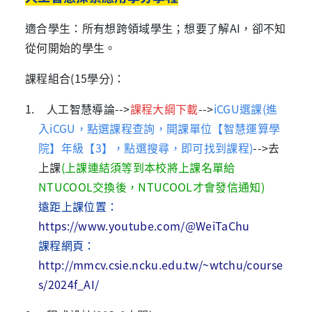
適合學生：所有想跨領域學生；想要了解
AI
，卻不知
從何開始的學生。
課程組合
(15
學分
)
：
1. 人工智慧導論-->
課程大綱下載
-->
iCGU選課
(
進
入iCGU，點選課程查詢，開課單位【智慧運算學
院】年級【3】，點選搜尋，即可找到課程)
-->
去
上課
(上課連結須等到本校將上課名單給
NTUCOOL交換後，NTUCOOL才會發信通知)
遠距上課位置：
https://www.youtube.com/@WeiTaChu
課程網頁：
http://mmcv.csie.ncku.edu.tw/~wtchu/course
s/2024f_AI/