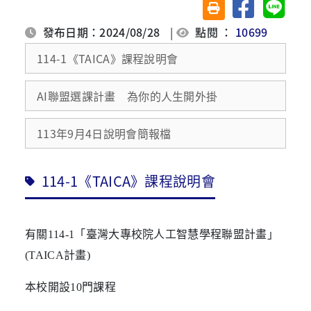
分享至臉書
分享至 
友善列印(另開視窗)
發布日期：2024/08/28
|
點閱 ：
10699
114-1《TAICA》課程說明會
AI聯盟選課計畫 為你的人生開外掛
113年9月4日說明會簡報檔
114-1《TAICA》課程說明會
有關
114-1
「臺灣大專校院人工智慧學程聯盟計畫」
(TAICA
計畫
)
本校開設
10
門課程