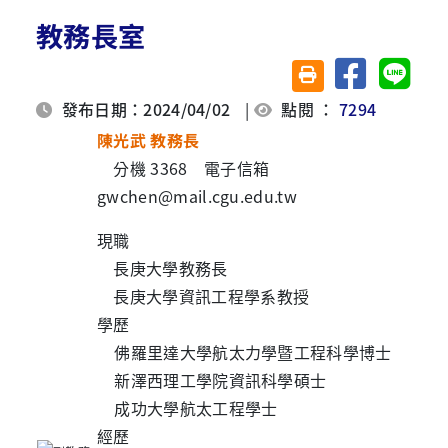
教務長室
分享至臉書
分享至 
友善列印(另開視窗)
發布日期：2024/04/02
|
點閱 ：
7294
陳光武 教務長
分機 3368 電子信箱
gwchen@mail.cgu.edu.tw
現職
長庚大學教務長
長庚大學資訊工程學系教授
學歷
佛羅里達大學航太力學暨工程科學博士
新澤西理工學院資訊科學碩士
成功大學航太工程學士
經歷