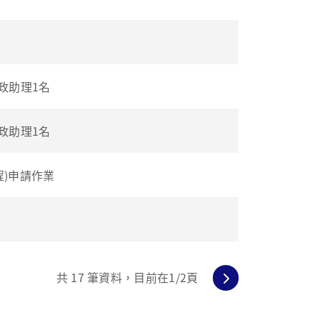
政助理1名
政助理1名
程)申請作業
共
17
筆資料，目前在
1
/2頁