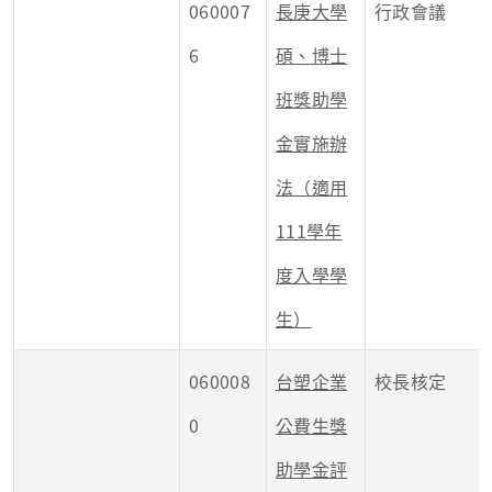
060007
長庚大學
行政會議
6
碩、博士
班獎助學
金實施辦
法（適用
111學年
度入學學
生）
060008
台塑企業
校長核定
0
公費生獎
助學金評