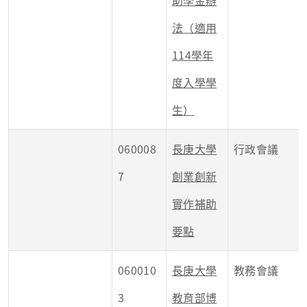
助學金辦
法（適用
114學年
度入學學
生）
060008
長庚大學
行政會議
7
創業創新
實作補助
要點
060010
長庚大學
教務會議
3
教育部博