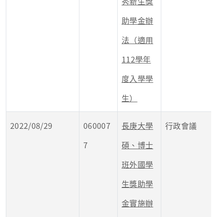
秀新生獎
助學金辦
法（適用
112學年
度入學學
生）
2022/08/29
060007
長庚大學
行政會議
7
碩、博士
班外國學
生獎助學
金實施辦