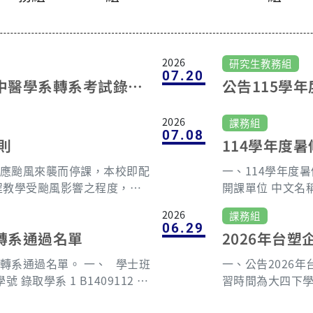
2026
研究生教務組
07.20
暨中醫學系轉系考試錄取
公告115學
名單
2026
課務組
07.08
則
114學年度
應颱風來襲而停課，本校即配
一、114學年度
程教學受颱風影響之程度，課
開課單位 中文名稱 科目代號 學分數 授課教師 上課節次
斷為原則，得透過各種方式
備註 授課教室 工學院 微積分(1) ECS001 3 賴冠宇 二、
2026
課務組
步遠距、非同步教學、出作業
三、四/ 2-4 暑修課程6/30-8/20，7/20-7/30請假 M020
06.29
轉系通過名單
2026年台
進行教學，以維持課程進度，
3R 工學院 微積分(2) ECS002 3 許清山 二、四/ 5-8 暑修
課程規劃需實體補課(如：考試
課程6/30-8/13 M0203R 工學院 普通物理學(1) ECS003
過名單。 一、 學士班
一、公告2026年
期之必要，請課程負責教師應
3 邱紹玄 二、四/ 5-7 暑修課程6/30-8/27 M0202R 工學
習時間為大四下
共識，以避免衍生影響學生權
院 普通物理學(2) ECS004 3 倪澤恩 一、三、五/ 2-4 暑
者，畢業後(男生
生因衝堂無法參加，不宜登記
修課程6/29-8/7 M0202R 語文中心 基礎英文(A) GE1001