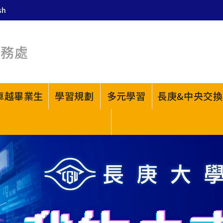
sh
教務處
卓越畢業生
學習規劃
多元學習
長庚&中央交換