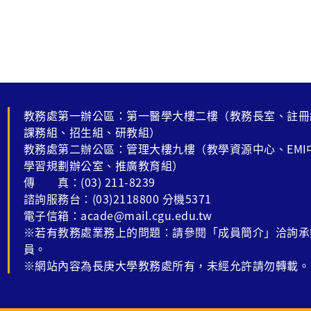
技系二年級 4 B1409246 醫技系二年級 5 B1404144 職
缺曠課，且建議將課程全程
治系二年級 6 B1404146 職治系二年級 7 B1404227 職
告連結，以供學生自主學習
治系二年級 8 B1408018 職治系二年級 9 B1409144 職
調整授課內容及期中考、期
治系二年級 10 B1304230 職治系二年級(降轉) 11 B1308
事先向該課程全體學生說明
001 職治系二年級 12 B1404127 醫放系二年級 13 B142
關使用本校O365相關軟
8006 電機系二年級 14 B1442011 機械系二年級 15 B13
參考教學資源中心網頁( https:/
04245 機械系三年級 16 B1443061 化材系二年級(乙組)
ubject/Detail/22953?no
教務處第一辦公區：第一醫學大樓二樓（教務長室、註冊
17 B1443006 資工系二年級 18 B1444012 資工系二年級
課務組、招生組、研教組）
19 B1427102 醫工系二年級 20 B1443005 醫工系二年級
教務處第二辦公區：管理大樓九樓（教學資源中心、EMI
21 B1443048 醫工系二年級 22 B1443071 醫工系二年級
學習規劃辦公室、推廣教育組）
23 B1422017 電子系二年級 24 B1422023 電子系二年級
傳 真：(03) 211-8239
25 B1444013 電子系二年級 26 B1444038 電子系二年級
諮詢服務台：(03)2118800 分機5371
27 B1442039 資管系二年級 28 B1443053 資管系二年級
電子信箱：acade@mail.cgu.edu.tw
29 B1443029 數金系二年級 30 B1441053 人工智慧學系
※若有教務處業務上的問題：請參閱「成員簡介」洽詢承
二年級 31 B1304129 工設系二年級(降轉) 1.請於開學2周
員。
內將舊卡於校務資訊系統上
※網站內容為長庚大學教務處所有，未經允許請勿轉載。
機台申請補發學生證。 2.繳費後請持繳費收據(請註明轉
系生)至教務處申請補發，3 天
學分請於開學前一次辦理完