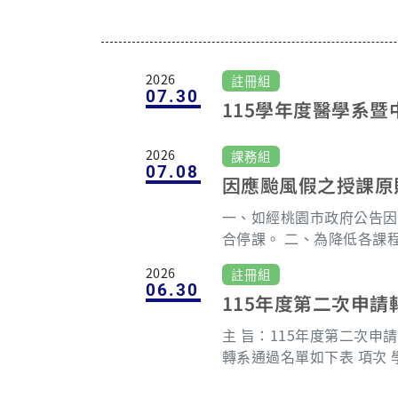
2026
註冊組
07.30
115學年度醫學系
名單
2026
課務組
07.08
因應颱風假之授課原
一、如經桃園市政府公告因
合停課。 二、為降低各課
程負責教師以學生學習不中
2026
註冊組
(包括：預錄教學影片、同
06.30
115年度第二次申請
或其他得以評分之方式等)
並事先告知學生。 三、若
主 旨：115年度第二次申請轉系通
或實驗等)而有調整授課日
轉系通過名單如下表 項次 學號 錄取學系 1 B1409112 醫
事先與學生充分溝通並取得
技系二年級 2 B1409117 醫技系二年級 3 B1409219 醫
益之疑慮；另調課後如有學