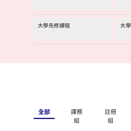
大學先修課程
大
全部
課務
註冊
組
組