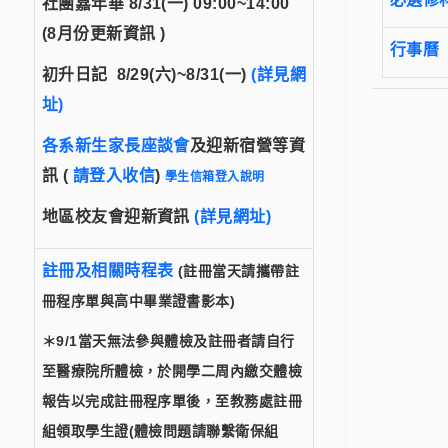
社團嘉年華
8/31(一)
09:00~14:00
(8月份更新資訊 )
行事曆
初升日記 8/29(六)~8/31(一)
(詳見網
址)
各系新生家長座談會
及迎新宿營等資
訊
(
請登入收信
)
學生信箱登入說明
地區校友會迎新資訊
(
詳見網址)
註冊及相關時程表
(註冊當天請攜帶
註
冊程序單
與
高中畢業證書影本
)
＊9/1
當天無法參與體檢及註冊者請自行
至醫療院所體檢，於
開學二周內
繳交體檢
報告以完成註冊程序單後，至教
務處註冊
組領取學生證(體檢問題請聯繫衛保組