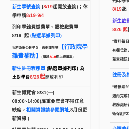
列印學
新生學號查詢
(
8/19
起開放查詢
)
；
休
8/19
起
學申請
8/19-9/
4
新生註
列印學雜費繳費單、體檢繳費單
8/
26
起
8/19
起
(點選單據列印)
*資料每
【行政院學
※若為軍公教子女，需申請放棄
有欄位尚
雜費補助】
(請於
8/19
後上線填單)
蓋章確認
新生註冊程序單
(
點選單據列印
)
為
註冊及
起
8/26
比對學費
開放列印
*若
無法9
新生博覽會
8/31(一)
週內
完成
08:00~14:00(屬重要集會不得任意
教務處研
缺席，
相關資訊請參閱網址
,8月份更
衛保組#2
新資訊 )
必選修