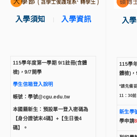
入學須知
入學資訊
入學
｜
115學年度第一學期
9/1註冊(含體
115學
檢)，9/7開學
體檢)，9
學生信箱登入說明
*請先備
11：30
前
帳號：學號@cgu.edu.tw
本國籍新生：預設單一登入密碼為
新生學
【身分證號末4碼】+【生日後4
學申請
8
碼】。