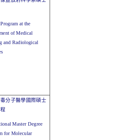
 Program at the
ment of Medical
g and Radiological
es
病毒分子醫學國際碩士
學程
tional Master Degree
m for Molecular