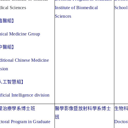
ical Sciences
Institute of Biomedical
School
Sciences
臨醫組】
nical Medicine Group
中醫組】
ditional Chinese Medicine
ision
人工智慧組】
ificial Intelligence division
理治療學系博士班
醫學影像暨放射科學系博士
生物
班
toral Program in Graduate
Doctor