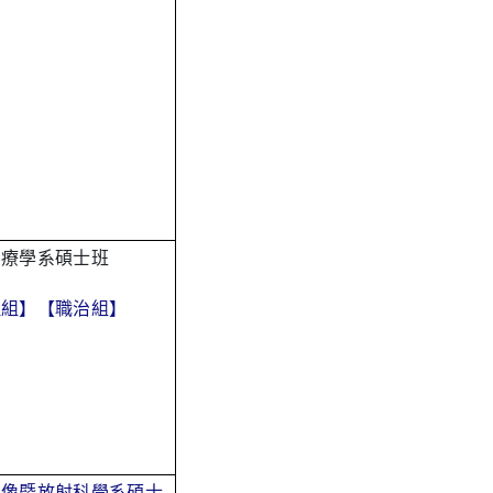
治療學系碩士班
理組】
【職治組】
影像暨放射科學系碩士