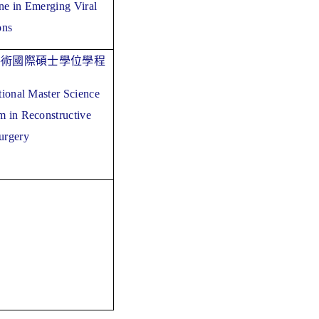
ne in Emerging Viral
ons
手術國際碩士學位學程
tional Master Science
m in Reconstructive
urgery