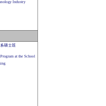
hnology Industry
學系碩士班
 Program at the School
sing