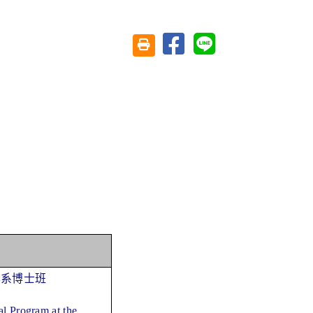
分享至臉書
分享至 Line
友善列印(另開視窗)
學系博士班
al Program at the