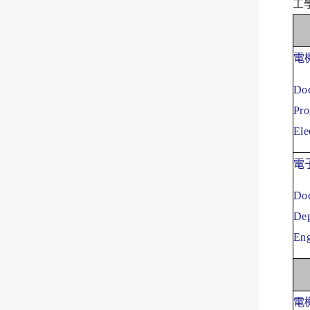
工
電
Doc
Pro
Ele
電
Doc
Dep
Eng
電