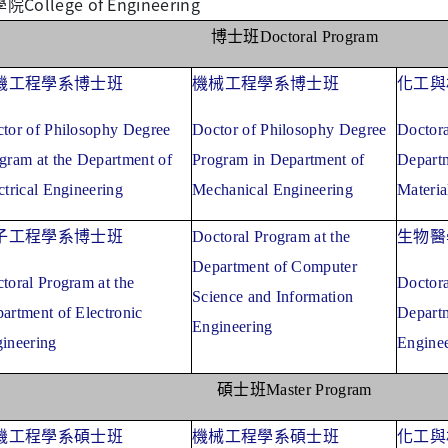
學院
College of Engineering
博士班
Doctoral Program
機工程學系博士班
機械工程學系博士班
化工與
tor of Philosophy Degree
Doctor of Philosophy Degree
Doctora
gram at the Department of
Program in Department of
Depart
ctrical Engineering
Mechanical Engineering
Materia
子工程學系博士班
Doctoral Program at the
生物醫
Department of Computer
toral Program at the
Doctora
Science and Information
artment of Electronic
Departm
Engineering
ineering
Engine
碩士班
Master Program
機工程學系碩士班
機械工程學系碩士班
化工與