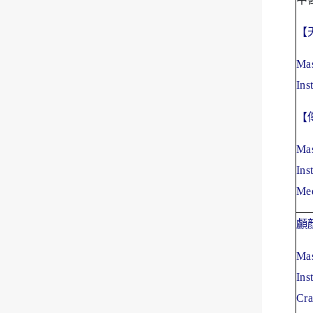
【
Mas
Ins
【
Mas
Ins
Med
顱
Mas
Ins
Cra