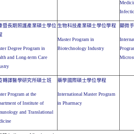
Medici
Infecti
康暨長期照護產業碩士學位
生物科技產業碩士學位學程
顯微
程
Master Program in
Interna
ter Degree Program in
Biotechnology Industry
Progra
lth and Long-term Care
Micros
ustry
疫轉譯醫學研究所碩士班
藥學國際碩士學位學程
ter Program at the
International Master Program
artment of Institute of
in Pharmacy
unology and Translational
icine