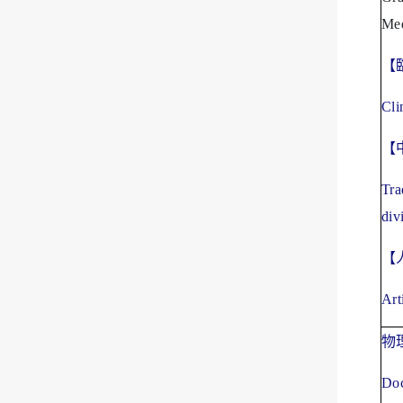
Med
【
Cli
【
Tra
div
【
Art
物
Doc