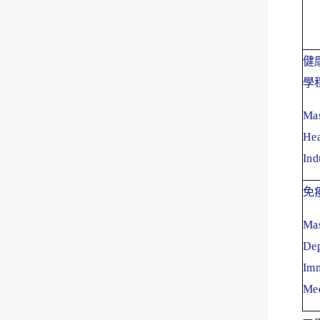
健
學
Mas
Hea
Ind
免
Mas
Dep
Imm
Med