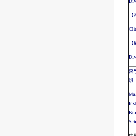
Div
【
Cli
【
Div
醫
班
Mas
Ins
Bio
Sci
中