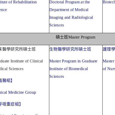
titute of Rehabilitation
Doctoral Program at the
Biotec
ence
Department of Medical
Imaging and Radiological
Sciences
碩士班
Master Program
床醫學研究所碩士班
生物醫學研究所碩士班
護理
duate Institute of Clinical
Master Program in Graduate
Master
ical Sciences
Institute of Biomedical
of Nur
Sciences
臨醫組】
nical Medicine Group
呼吸重症組】