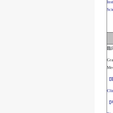
Ins
Sci
臨
Gra
Med
【
Cli
【