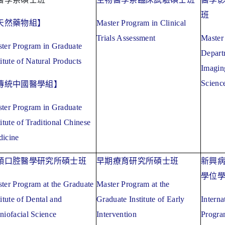
班
天然藥物組】
Master Program in Clinical
Trials Assessment
Master
ter Program in Graduate
Depart
titute of Natural Products
Imagin
Scienc
傳統中國醫學組】
ter Program in Graduate
titute of Traditional Chinese
icine
顏口腔醫學研究所碩士班
早期療育研究所碩士班
新興
學位
ter Program at the Graduate
Master Program at the
titute of Dental and
Graduate Institute of Early
Interna
niofacial Science
Intervention
Progra