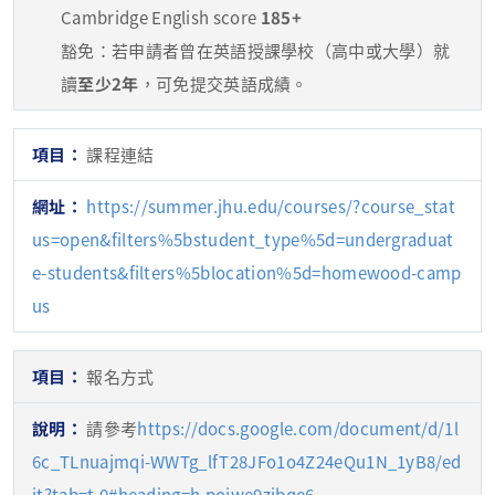
Cambridge English score
185+
豁免：若申請者曾在英語授課學校（高中或大學）就
讀
至少2年
，可免提交英語成績。
課程連結
https://summer.jhu.edu/courses/?course_stat
us=open&filters%5bstudent_type%5d=undergraduat
e-students&filters%5blocation%5d=homewood-camp
us
報名方式
請參考
https://docs.google.com/document/d/1l
6c_TLnuajmqi-WWTg_lfT28JFo1o4Z24eQu1N_1yB8/ed
it?tab=t.0#heading=h.poiwe9zibqe6