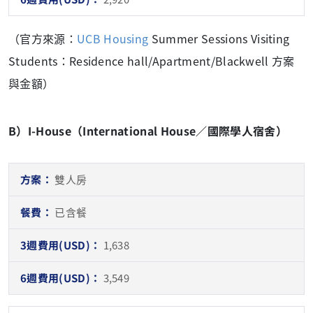
（官方來源：
UCB Housing
Summer Sessions Visiting
Students：Residence hall/Apartment/Blackwell 方案
與金額）
B）I-House（International House／國際學人宿舍）
雙人房
已含餐
1,638
3,549