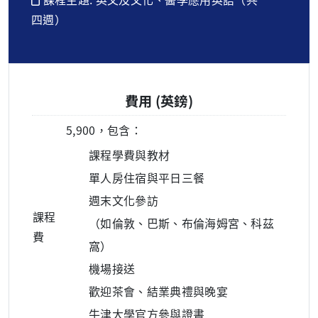
四週）
費用 (英鎊)
5,900，包含：
課程學費與教材
單人房住宿與平日三餐
週末文化參訪
課程
（如倫敦、巴斯、布倫海姆宮、科茲
費
窩）
機場接送
歡迎茶會、結業典禮與晚宴
牛津大學官方參與證書