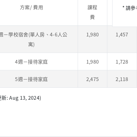
方案/ 費用
課程
宿舍
* 請
費
費
週－學校宿舍(單人房、4-6人公
1,980
1,457
寓)
4週－接待家庭
1,980
1,728
5週－接待家庭
2,475
2,118
: Aug 13, 2024)