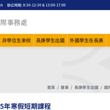
sh
辦公時間: 8:30-12:30 & 13:00-17:00
國際事務處
非學位生來校
長庚學生出國
外國學生在長庚
首頁
選單
長庚學生出國
國
25年寒假短期課程