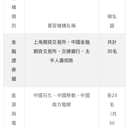
構
類
總名
別
實習機構名稱
額
金
上海期貨交易所、中國金融
共計
融
期貨交易所、交通銀行、太
30名
證
平人壽保險
券
類
能
中國石化、中國移動、中國
各20
源
南方電網
名
與
（共
電
60