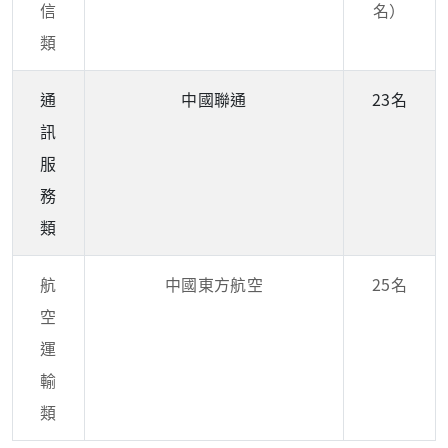
信
名）
類
通
中國聯通
23名
訊
服
務
類
航
中國東方航空
25名
空
運
輸
類