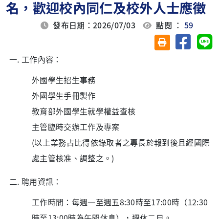
名，歡迎校內同仁及校外人士應徵
發布日期：2026/07/03
點閱 ：
59
分享至臉
分
友善列印(另開視
工作內容：
外國學生招生事務
外國學生手冊製作
教育部外國學生就學權益查核
主管臨時交辦工作及專案
(以上業務占比得依錄取者之專長於報到後且經國際
處主管核准、調整之。)
聘用資訊：
工作時間：每週一至週五8:30時至17:00時（12:30
時至13:00時為午間休息），週休二日。